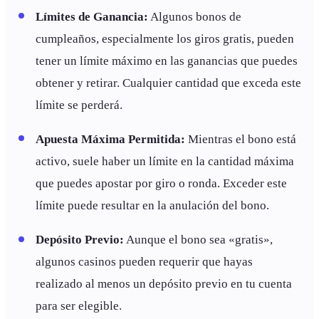
Límites de Ganancia:
Algunos bonos de
cumpleaños, especialmente los giros gratis, pueden
tener un límite máximo en las ganancias que puedes
obtener y retirar. Cualquier cantidad que exceda este
límite se perderá.
Apuesta Máxima Permitida:
Mientras el bono está
activo, suele haber un límite en la cantidad máxima
que puedes apostar por giro o ronda. Exceder este
límite puede resultar en la anulación del bono.
Depósito Previo:
Aunque el bono sea «gratis»,
algunos casinos pueden requerir que hayas
realizado al menos un depósito previo en tu cuenta
para ser elegible.