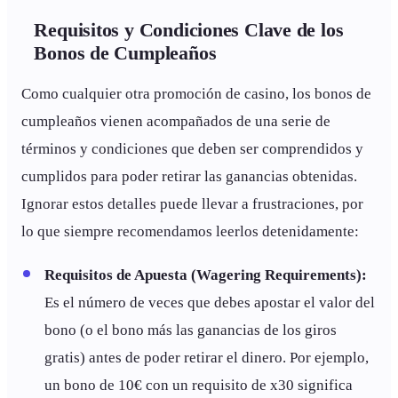
Requisitos y Condiciones Clave de los
Bonos de Cumpleaños
Como cualquier otra promoción de casino, los bonos de
cumpleaños vienen acompañados de una serie de
términos y condiciones que deben ser comprendidos y
cumplidos para poder retirar las ganancias obtenidas.
Ignorar estos detalles puede llevar a frustraciones, por
lo que siempre recomendamos leerlos detenidamente:
Requisitos de Apuesta (Wagering Requirements):
Es el número de veces que debes apostar el valor del
bono (o el bono más las ganancias de los giros
gratis) antes de poder retirar el dinero. Por ejemplo,
un bono de 10€ con un requisito de x30 significa