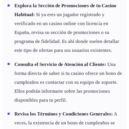
Explora la Sección de Promociones de tu Casino
Habitual:
Si ya eres un jugador registrado y
verificado en un casino online con licencia en
España, revisa su sección de promociones o su
programa de fidelidad. Es ahí donde suelen detallar
este tipo de ofertas para sus usuarios existentes.
Consulta el Servicio de Atención al Cliente:
Una
forma directa de saber si tu casino ofrece un bono de
cumpleaños es contactar con su equipo de soporte.
Ellos podrán informarte sobre las promociones
disponibles para tu perfil.
Revisa los Términos y Condiciones Generales:
A
veces, la existencia de un bono de cumpleaños se