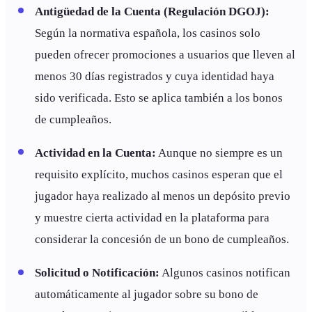
Antigüedad de la Cuenta (Regulación DGOJ):
Según la normativa española, los casinos solo
pueden ofrecer promociones a usuarios que lleven al
menos 30 días registrados y cuya identidad haya
sido verificada. Esto se aplica también a los bonos
de cumpleaños.
Actividad en la Cuenta:
Aunque no siempre es un
requisito explícito, muchos casinos esperan que el
jugador haya realizado al menos un depósito previo
y muestre cierta actividad en la plataforma para
considerar la concesión de un bono de cumpleaños.
Solicitud o Notificación:
Algunos casinos notifican
automáticamente al jugador sobre su bono de