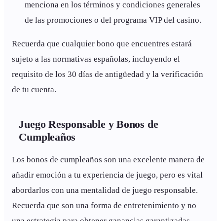
menciona en los términos y condiciones generales
de las promociones o del programa VIP del casino.
Recuerda que cualquier bono que encuentres estará
sujeto a las normativas españolas, incluyendo el
requisito de los 30 días de antigüedad y la verificación
de tu cuenta.
Juego Responsable y Bonos de
Cumpleaños
Los bonos de cumpleaños son una excelente manera de
añadir emoción a tu experiencia de juego, pero es vital
abordarlos con una mentalidad de juego responsable.
Recuerda que son una forma de entretenimiento y no
una estrategia para obtener ganancias garantizadas.