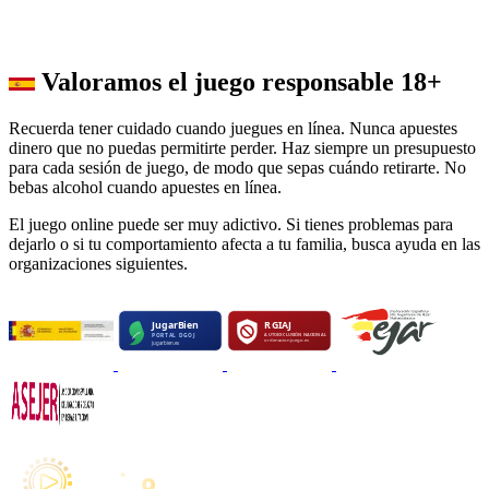
Valoramos el juego responsable
18+
Recuerda tener cuidado cuando juegues en línea. Nunca apuestes
dinero que no puedas permitirte perder. Haz siempre un presupuesto
para cada sesión de juego, de modo que sepas cuándo retirarte. No
bebas alcohol cuando apuestes en línea.
El juego online puede ser muy adictivo. Si tienes problemas para
dejarlo o si tu comportamiento afecta a tu familia, busca ayuda en las
organizaciones siguientes.