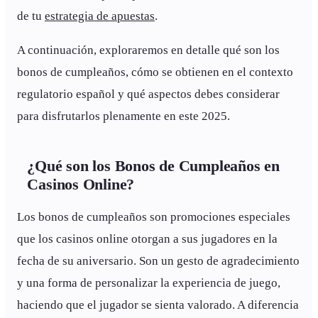
de tu
estrategia de apuestas
.
A continuación, exploraremos en detalle qué son los
bonos de cumpleaños, cómo se obtienen en el contexto
regulatorio español y qué aspectos debes considerar
para disfrutarlos plenamente en este 2025.
¿Qué son los Bonos de Cumpleaños en
Casinos Online?
Los bonos de cumpleaños son promociones especiales
que los casinos online otorgan a sus jugadores en la
fecha de su aniversario. Son un gesto de agradecimiento
y una forma de personalizar la experiencia de juego,
haciendo que el jugador se sienta valorado. A diferencia