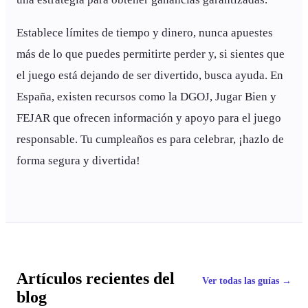
Establece límites de tiempo y dinero, nunca apuestes
más de lo que puedes permitirte perder y, si sientes que
el juego está dejando de ser divertido, busca ayuda. En
España, existen recursos como la DGOJ, Jugar Bien y
FEJAR que ofrecen información y apoyo para el juego
responsable. Tu cumpleaños es para celebrar, ¡hazlo de
forma segura y divertida!
Artículos recientes del
Ver todas las guías →
blog