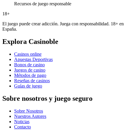
Recursos de juego responsable
18+
El juego puede crear adicción. Juega con responsabilidad. 18+ en
España.
Explora Casinoble
Casinos online
Apuestas Deportivas
Bonos de casino
Juegos de casino
Métodos de pago
Reseñas de casinos
Guías de juego
Sobre nosotros y juego seguro
Sobre Nosotros
Nuestros Autores
Noticias
Contacto