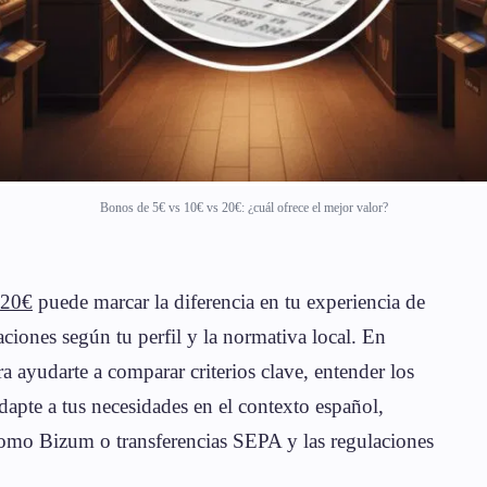
Bonos de 5€ vs 10€ vs 20€: ¿cuál ofrece el mejor valor?
 20€
puede marcar la diferencia en tu experiencia de
aciones según tu perfil y la normativa local. En
a ayudarte a comparar criterios clave, entender los
dapte a tus necesidades en el contexto español,
omo Bizum o transferencias SEPA y las regulaciones