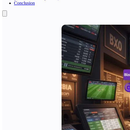
Conclusion