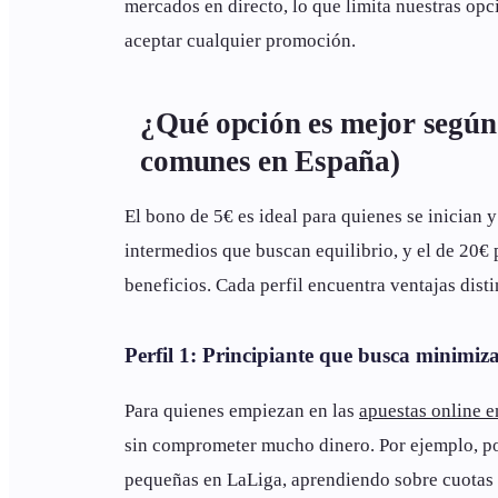
mercados en directo, lo que limita nuestras opc
aceptar cualquier promoción.
¿Qué opción es mejor según e
comunes en España)
El bono de 5€ es ideal para quienes se inician 
intermedios que buscan equilibrio, y el de 20€
beneficios. Cada perfil encuentra ventajas disti
Perfil 1: Principiante que busca minimiza
Para quienes empiezan en las
apuestas online 
sin comprometer mucho dinero. Por ejemplo, po
pequeñas en LaLiga, aprendiendo sobre cuotas 