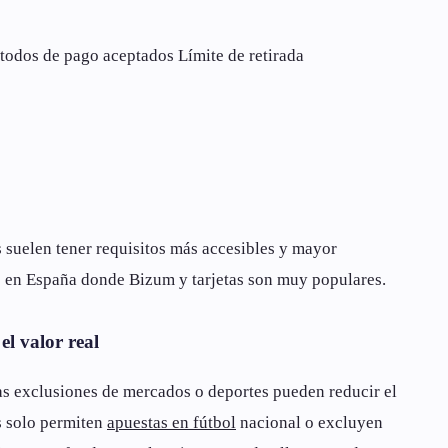
todos de pago aceptados Límite de retirada
 suelen tener requisitos más accesibles y mayor
te en España donde Bizum y tarjetas son muy populares.
el valor real
las exclusiones de mercados o deportes pueden reducir el
s solo permiten
apuestas en fútbol
nacional o excluyen