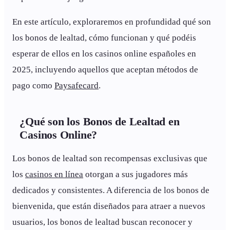
En este artículo, exploraremos en profundidad qué son
los bonos de lealtad, cómo funcionan y qué podéis
esperar de ellos en los casinos online españoles en
2025, incluyendo aquellos que aceptan métodos de
pago como
Paysafecard
.
¿Qué son los Bonos de Lealtad en
Casinos Online?
Los bonos de lealtad son recompensas exclusivas que
los
casinos en línea
otorgan a sus jugadores más
dedicados y consistentes. A diferencia de los bonos de
bienvenida, que están diseñados para atraer a nuevos
usuarios, los bonos de lealtad buscan reconocer y