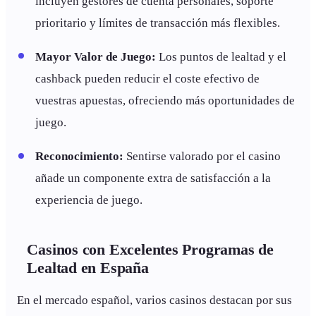
incluyen gestores de cuenta personales, soporte
prioritario y límites de transacción más flexibles.
Mayor Valor de Juego:
Los puntos de lealtad y el
cashback pueden reducir el coste efectivo de
vuestras apuestas, ofreciendo más oportunidades de
juego.
Reconocimiento:
Sentirse valorado por el casino
añade un componente extra de satisfacción a la
experiencia de juego.
Casinos con Excelentes Programas de
Lealtad en España
En el mercado español, varios casinos destacan por sus