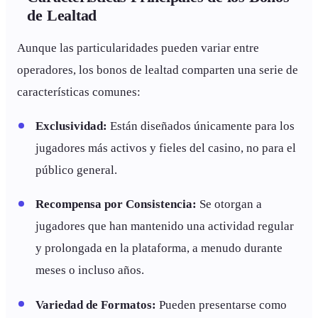
de Lealtad
Aunque las particularidades pueden variar entre
operadores, los bonos de lealtad comparten una serie de
características comunes:
Exclusividad:
Están diseñados únicamente para los
jugadores más activos y fieles del casino, no para el
público general.
Recompensa por Consistencia:
Se otorgan a
jugadores que han mantenido una actividad regular
y prolongada en la plataforma, a menudo durante
meses o incluso años.
Variedad de Formatos:
Pueden presentarse como