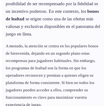
posibilidad de ser recompensado por la fidelidad es
un incentivo poderoso. En este contexto, los
bonos
de lealtad
se erigen como una de las ofertas más
valiosas y exclusivas disponibles en el panorama del
juego en línea.
A menudo, la atención se centra en los populares bonos
de bienvenida, dejando en un segundo plano estas
recompensas para jugadores habituales. Sin embargo,
los programas de lealtad son la forma en que los
operadores reconocen y premian a quienes eligen su
plataforma de forma consistente. Si bien no todos los
jugadores pueden acceder a ellos, comprender su
funcionamiento es clave para maximizar vuestra
experiencia de juego.