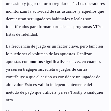
un casino y jugar de forma regular en él. Los operadores
monitorizan la actividad de sus usuarios, y aquellos que
demuestran ser jugadores habituales y leales son
identificados para formar parte de sus programas VIP o
listas de fidelidad.
La frecuencia de juego es un factor clave, pero también
lo puede ser el volumen de las apuestas. Realizar
apuestas con
montos significativos
de vez en cuando,
ya sea en tragaperras, ruleta o juegos de cartas,
contribuye a que el casino os considere un jugador de
alto valor. Esto es válido independientemente del
método de pago que utilicéis, ya sea
Trustly
o cualquier
otro.