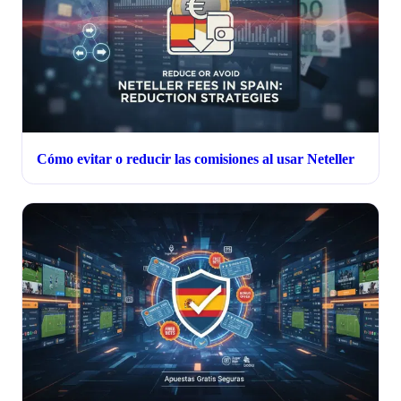
Cómo evitar o reducir las comisiones al usar Neteller