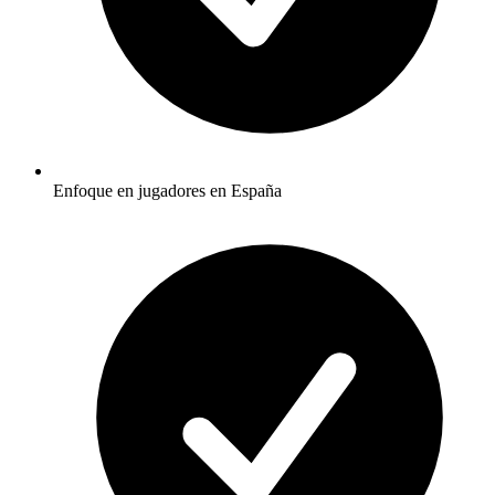
Enfoque en jugadores en España