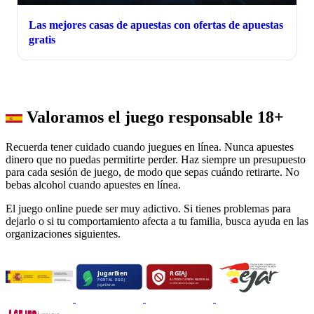
Las mejores casas de apuestas con ofertas de apuestas
gratis
Valoramos el juego responsable
18+
Recuerda tener cuidado cuando juegues en línea. Nunca apuestes
dinero que no puedas permitirte perder. Haz siempre un presupuesto
para cada sesión de juego, de modo que sepas cuándo retirarte. No
bebas alcohol cuando apuestes en línea.
El juego online puede ser muy adictivo. Si tienes problemas para
dejarlo o si tu comportamiento afecta a tu familia, busca ayuda en las
organizaciones siguientes.