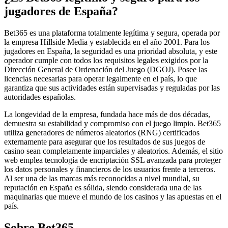
jugadores de España?
Bet365 es una plataforma totalmente legítima y segura, operada por
la empresa Hillside Media y establecida en el año 2001. Para los
jugadores en España, la seguridad es una prioridad absoluta, y este
operador cumple con todos los requisitos legales exigidos por la
Dirección General de Ordenación del Juego (DGOJ). Posee las
licencias necesarias para operar legalmente en el país, lo que
garantiza que sus actividades están supervisadas y reguladas por las
autoridades españolas.
La longevidad de la empresa, fundada hace más de dos décadas,
demuestra su estabilidad y compromiso con el juego limpio. Bet365
utiliza generadores de números aleatorios (RNG) certificados
externamente para asegurar que los resultados de sus juegos de
casino sean completamente imparciales y aleatorios. Además, el sitio
web emplea tecnología de encriptación SSL avanzada para proteger
los datos personales y financieros de los usuarios frente a terceros.
Al ser una de las marcas más reconocidas a nivel mundial, su
reputación en España es sólida, siendo considerada una de las
maquinarias que mueve el mundo de los casinos y las apuestas en el
país.
Sobre Bet365