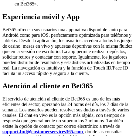
en Bet365».
Experiencia móvil y App
Bet365 ofrece a sus usuarios una app nativa disponible tanto para
Android como para iOS, perfectamente optimizada para teléfonos y
tabletas. Desde la aplicación, los usuarios acceden a todos los juegos
de casino, mesas en vivo y apuestas deportivas con la misma fluidez
que en la versión de escritorio. La app permite realizar depósitos,
solicitar retiros y contactar con soporte. Igualmente, los jugadores
pueden disfrutar de resultados y estadísticas actualizadas en tiempo
real. La navegación es intuitiva y la función de Touch ID/Face ID
facilita un acceso rápido y seguro a la cuenta.
Atención al cliente en Bet365
El servicio de atención al cliente de Bet365 es uno de los más
eficientes del sector, operando las 24 horas del día, los 7 días de la
semana. Los usuarios pueden resolver sus dudas a través de varios
canales. El chat en vivo es la opción más rápida, con tiempos de
respuesta que generalmente no superan los 2 minutos. También
existe la opción de contacto por correo electrónico a través de
support-bul@customerservices365.com
, donde las consultas