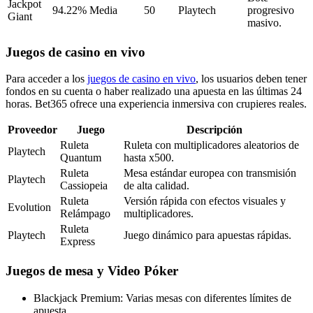
Jackpot
94.22%
Media
50
Playtech
progresivo
Giant
masivo.
Juegos de casino en vivo
Para acceder a los
juegos de casino en vivo
, los usuarios deben tener
fondos en su cuenta o haber realizado una apuesta en las últimas 24
horas. Bet365 ofrece una experiencia inmersiva con crupieres reales.
Proveedor
Juego
Descripción
Ruleta
Ruleta con multiplicadores aleatorios de
Playtech
Quantum
hasta x500.
Ruleta
Mesa estándar europea con transmisión
Playtech
Cassiopeia
de alta calidad.
Ruleta
Versión rápida con efectos visuales y
Evolution
Relámpago
multiplicadores.
Ruleta
Playtech
Juego dinámico para apuestas rápidas.
Express
Juegos de mesa y Video Póker
Blackjack Premium: Varias mesas con diferentes límites de
apuesta.