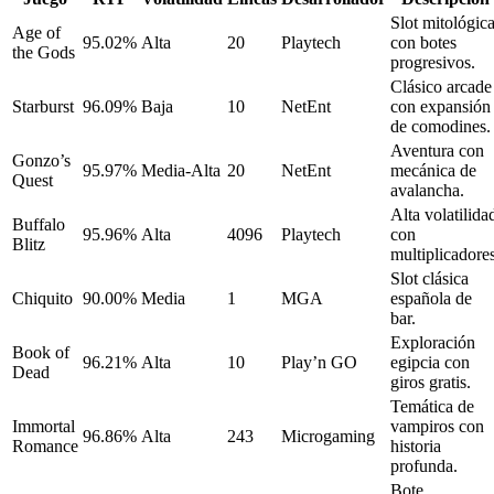
Slot mitológic
Age of
95.02%
Alta
20
Playtech
con botes
the Gods
progresivos.
Clásico arcade
Starburst
96.09%
Baja
10
NetEnt
con expansión
de comodines.
Aventura con
Gonzo’s
95.97%
Media-Alta
20
NetEnt
mecánica de
Quest
avalancha.
Alta volatilida
Buffalo
95.96%
Alta
4096
Playtech
con
Blitz
multiplicadores
Slot clásica
Chiquito
90.00%
Media
1
MGA
española de
bar.
Exploración
Book of
96.21%
Alta
10
Play’n GO
egipcia con
Dead
giros gratis.
Temática de
Immortal
vampiros con
96.86%
Alta
243
Microgaming
Romance
historia
profunda.
Bote