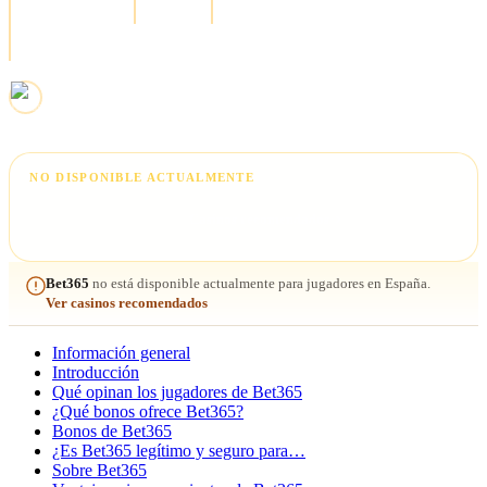
€5
3-5 días
30x
FUNDADO
2001
Revisado por
Lukas Mollberg
· Director de contenido · España ·
Actualizado July 2026
NO DISPONIBLE ACTUALMENTE
Casinos recomendados
Bet365
no está disponible actualmente para jugadores en España.
Ver casinos recomendados
Información general
Introducción
Qué opinan los jugadores de Bet365
¿Qué bonos ofrece Bet365?
Bonos de Bet365
¿Es Bet365 legítimo y seguro para…
Sobre Bet365