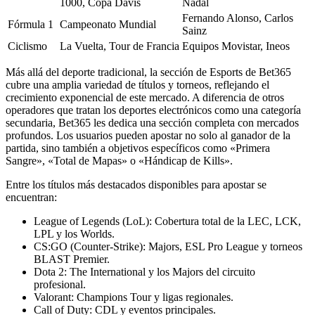
1000, Copa Davis
Nadal
Fernando Alonso, Carlos
Fórmula 1
Campeonato Mundial
Sainz
Ciclismo
La Vuelta, Tour de Francia
Equipos Movistar, Ineos
Más allá del deporte tradicional, la sección de Esports de Bet365
cubre una amplia variedad de títulos y torneos, reflejando el
crecimiento exponencial de este mercado. A diferencia de otros
operadores que tratan los deportes electrónicos como una categoría
secundaria, Bet365 les dedica una sección completa con mercados
profundos. Los usuarios pueden apostar no solo al ganador de la
partida, sino también a objetivos específicos como «Primera
Sangre», «Total de Mapas» o «Hándicap de Kills».
Entre los títulos más destacados disponibles para apostar se
encuentran:
League of Legends (LoL): Cobertura total de la LEC, LCK,
LPL y los Worlds.
CS:GO (Counter-Strike): Majors, ESL Pro League y torneos
BLAST Premier.
Dota 2: The International y los Majors del circuito
profesional.
Valorant: Champions Tour y ligas regionales.
Call of Duty: CDL y eventos principales.