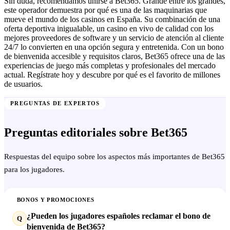
Sin duda, recomendamos unirse a Bet365. Grande entre los grandes,
este operador demuestra por qué es una de las maquinarias que
mueve el mundo de los casinos en España. Su combinación de una
oferta deportiva inigualable, un casino en vivo de calidad con los
mejores proveedores de software y un servicio de atención al cliente
24/7 lo convierten en una opción segura y entretenida. Con un bono
de bienvenida accesible y requisitos claros, Bet365 ofrece una de las
experiencias de juego más completas y profesionales del mercado
actual. Regístrate hoy y descubre por qué es el favorito de millones
de usuarios.
PREGUNTAS DE EXPERTOS
Preguntas editoriales sobre Bet365
Respuestas del equipo sobre los aspectos más importantes de Bet365
para los jugadores.
BONOS Y PROMOCIONES
¿Pueden los jugadores españoles reclamar el bono de
Q
bienvenida de Bet365?