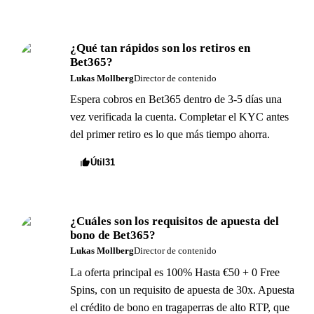
¿Qué tan rápidos son los retiros en
Bet365?
Lukas Mollberg
Director de contenido
Espera cobros en Bet365 dentro de 3-5 días una
vez verificada la cuenta. Completar el KYC antes
del primer retiro es lo que más tiempo ahorra.
Útil
31
¿Cuáles son los requisitos de apuesta del
bono de Bet365?
Lukas Mollberg
Director de contenido
La oferta principal es 100% Hasta €50 + 0 Free
Spins, con un requisito de apuesta de 30x. Apuesta
el crédito de bono en tragaperras de alto RTP, que