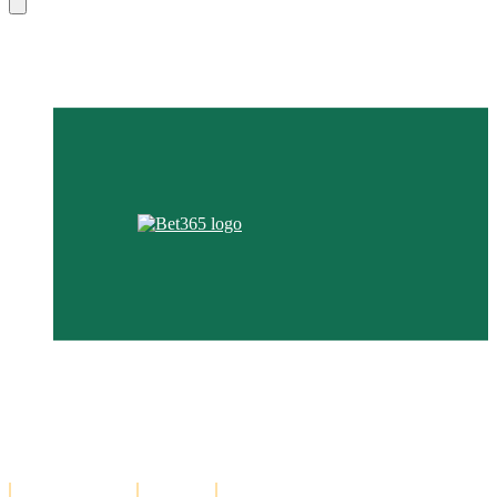
Inicio
/
Casinos online
/
Bet365
España · Reseña de casino
Reseña de Bet365
4.7
★★★★★
/5
DEPÓSITO MÍN.
RETIRO
REQUISITO DE APUESTA