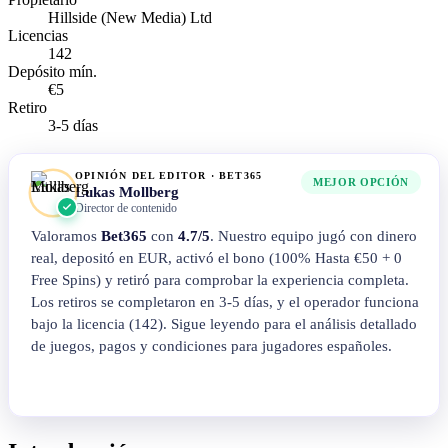
Hillside (New Media) Ltd
Licencias
142
Depósito mín.
€5
Retiro
3-5 días
OPINIÓN DEL EDITOR · BET365
MEJOR OPCIÓN
Lukas Mollberg
Director de contenido
Valoramos
Bet365
con
4.7/5
. Nuestro equipo jugó con dinero
real, depositó en EUR, activó el bono (100% Hasta €50 + 0
Free Spins) y retiró para comprobar la experiencia completa.
Los retiros se completaron en 3-5 días, y el operador funciona
bajo la licencia (142). Sigue leyendo para el análisis detallado
de juegos, pagos y condiciones para jugadores españoles.
Casinos recomendados
→