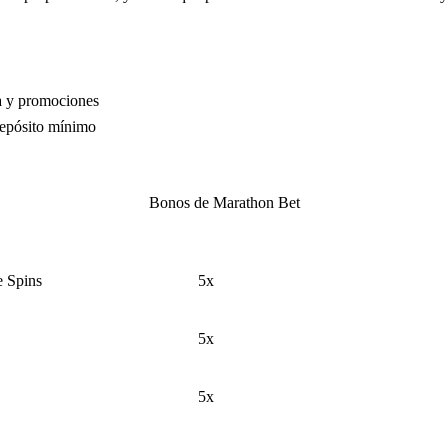
a y promociones
 depósito mínimo
Bonos de Marathon Bet
REQUISITO DE APUESTA
e Spins
5x
5x
5x