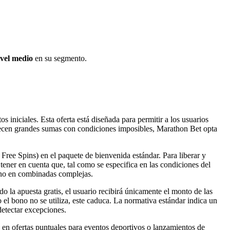
ivel medio
en su segmento.
iniciales. Esta oferta está diseñada para permitir a los usuarios
ofrecen grandes sumas con condiciones imposibles, Marathon Bet opta
 Free Spins) en el paquete de bienvenida estándar. Para liberar y
 tener en cuenta que, tal como se especifica en las condiciones del
y no en combinadas complejas.
do la apuesta gratis, el usuario recibirá únicamente el monto de las
 el bono no se utiliza, este caduca. La normativa estándar indica un
detectar excepciones.
 en ofertas puntuales para eventos deportivos o lanzamientos de