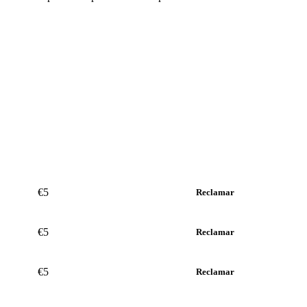
DEPÓSITO MÍN.
€5
Reclamar
€5
Reclamar
€5
Reclamar