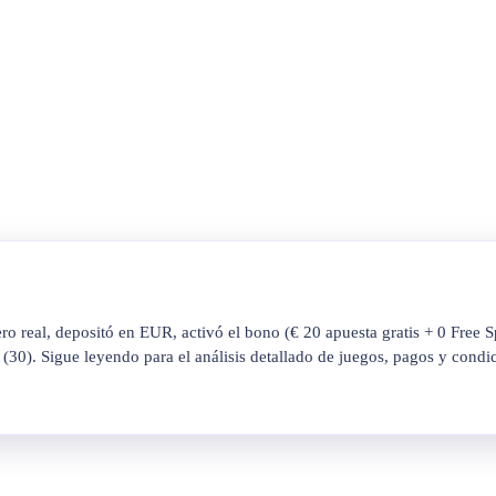
ro real, depositó en EUR, activó el bono (€ 20 apuesta gratis + 0 Free S
a (30). Sigue leyendo para el análisis detallado de juegos, pagos y cond