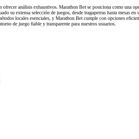
ofrecer análisis exhaustivos. Marathon Bet se posiciona como una opc
luado su extensa selección de juegos, desde tragaperras hasta mesas en v
 métodos locales esenciales, y Marathon Bet cumple con opciones eficient
torno de juego fiable y transparente para nuestros usuarios.
t