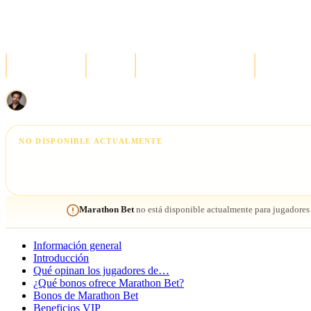
4.8
★★★★★
/5
DEPÓSITO MÍN.
RETIRO
REQUISITO DE APUESTA
FUNDADO
€5
2-5 dias
5x
1997
Revisado por
Lukas Mollberg
· Director de contenido · España ·
Actualizado July 20
NO DISPONIBLE ACTUALMENTE
Marathon Bet
no está disponible actualmente para jugadores
Información general
Introducción
Qué opinan los jugadores de…
¿Qué bonos ofrece Marathon Bet?
Bonos de Marathon Bet
Beneficios VIP