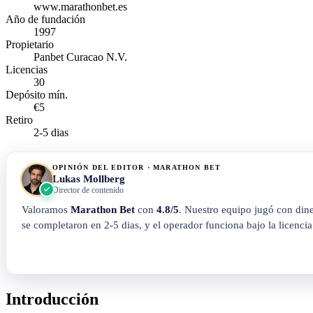
www.marathonbet.es
Año de fundación
1997
Propietario
Panbet Curacao N.V.
Licencias
30
Depósito mín.
€5
Retiro
2-5 dias
OPINIÓN DEL EDITOR · MARATHON BET
Lukas Mollberg
Director de contenido
Valoramos
Marathon Bet
con
4.8/5
. Nuestro equipo jugó con dine
se completaron en 2-5 dias, y el operador funciona bajo la licenci
Casinos recomendados
→
Introducción