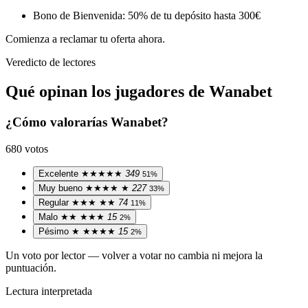
Bono de Bienvenida: 50% de tu depósito hasta 300€
Comienza a reclamar tu oferta ahora.
Veredicto de lectores
Qué opinan los jugadores de Wanabet
¿Cómo valorarías Wanabet?
680 votos
Excelente
★★★★★
349
51%
Muy bueno
★★★★
★
227
33%
Regular
★★★
★★
74
11%
Malo
★★
★★★
15
2%
Pésimo
★
★★★★
15
2%
Un voto por lector — volver a votar no cambia ni mejora la
puntuación.
Lectura interpretada