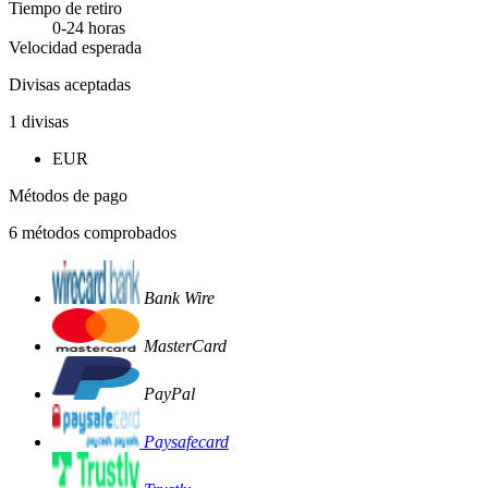
Tiempo de retiro
0-24 horas
Velocidad esperada
Divisas aceptadas
1 divisas
EUR
Métodos de pago
6 métodos comprobados
Bank Wire
MasterCard
PayPal
Paysafecard