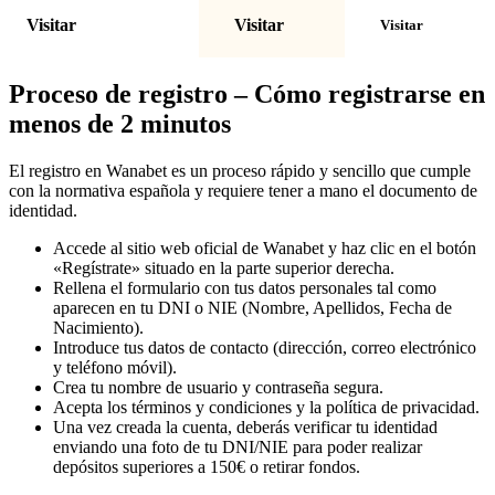
Visitar
Visitar
Visitar
Proceso de registro – Cómo registrarse en
menos de 2 minutos
El registro en Wanabet es un proceso rápido y sencillo que cumple
con la normativa española y requiere tener a mano el documento de
identidad.
Accede al sitio web oficial de Wanabet y haz clic en el botón
«Regístrate» situado en la parte superior derecha.
Rellena el formulario con tus datos personales tal como
aparecen en tu DNI o NIE (Nombre, Apellidos, Fecha de
Nacimiento).
Introduce tus datos de contacto (dirección, correo electrónico
y teléfono móvil).
Crea tu nombre de usuario y contraseña segura.
Acepta los términos y condiciones y la política de privacidad.
Una vez creada la cuenta, deberás verificar tu identidad
enviando una foto de tu DNI/NIE para poder realizar
depósitos superiores a 150€ o retirar fondos.