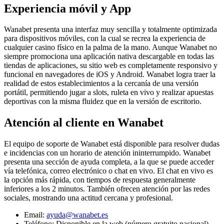
Experiencia móvil y App
Wanabet presenta una interfaz muy sencilla y totalmente optimizada
para dispositivos móviles, con la cual se recrea la experiencia de
cualquier casino físico en la palma de la mano. Aunque Wanabet no
siempre promociona una aplicación nativa descargable en todas las
tiendas de aplicaciones, su sitio web es completamente responsivo y
funcional en navegadores de iOS y Android. Wanabet logra traer la
realidad de estos establecimientos a la cercanía de una versión
portátil, permitiendo jugar a slots, ruleta en vivo y realizar apuestas
deportivas con la misma fluidez que en la versión de escritorio.
Atención al cliente en Wanabet
El equipo de soporte de Wanabet está disponible para resolver dudas
e incidencias con un horario de atención ininterrumpido. Wanabet
presenta una sección de ayuda completa, a la que se puede acceder
vía telefónica, correo electrónico o chat en vivo. El chat en vivo es
la opción más rápida, con tiempos de respuesta generalmente
inferiores a los 2 minutos. También ofrecen atención por las redes
sociales, mostrando una actitud cercana y profesional.
Email:
ayuda@wanabet.es
Teléfono: Disponible en la web (número gratuito nacional)