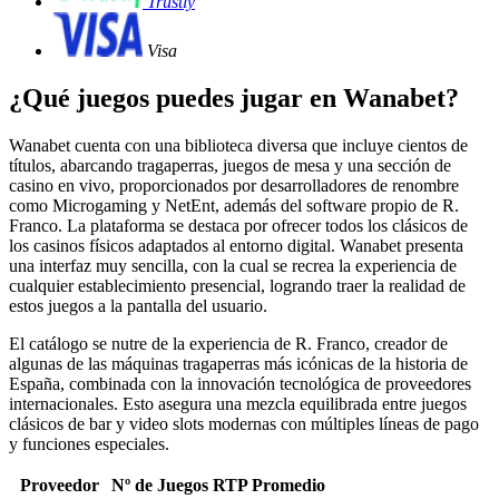
Trustly
Visa
¿Qué juegos puedes jugar en Wanabet?
Wanabet cuenta con una biblioteca diversa que incluye cientos de
títulos, abarcando tragaperras, juegos de mesa y una sección de
casino en vivo, proporcionados por desarrolladores de renombre
como Microgaming y NetEnt, además del software propio de R.
Franco. La plataforma se destaca por ofrecer todos los clásicos de
los casinos físicos adaptados al entorno digital. Wanabet presenta
una interfaz muy sencilla, con la cual se recrea la experiencia de
cualquier establecimiento presencial, logrando traer la realidad de
estos juegos a la pantalla del usuario.
El catálogo se nutre de la experiencia de R. Franco, creador de
algunas de las máquinas tragaperras más icónicas de la historia de
España, combinada con la innovación tecnológica de proveedores
internacionales. Esto asegura una mezcla equilibrada entre juegos
clásicos de bar y video slots modernas con múltiples líneas de pago
y funciones especiales.
Proveedor
Nº de Juegos
RTP Promedio