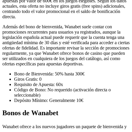
apuestas por valor de 600€ en los juegos elegibles. Según los datos
actuales, esta oferta no incluye giros gratis (free spins) adicionales,
centrando todo el valor promocional en el saldo de bonificación
directa.
Además del bono de bienvenida, Wanabet suele contar con
promociones recurrentes para usuarios ya registrados, aunque la
legislación española actual puede requerir que la cuenta tenga una
antigüedad mínima de 30 días y esté verificada para acceder a ciertas
ofertas de fidelidad. Es importante revisar la sección de promociones
regularmente, ya que Wanabet ofrece bonos de casino que pueden
ser utilizados en cualquiera de los juegos del catálogo, así como
ofertas específicas para apuestas deportivas.
Bono de Bienvenida: 50% hasta 300€
Giros Gratis: 0
Requisito de Apuesta: 60x
Código de Bono: No requerido (activación directa o
seleccionable)
Depósito Mínimo: Generalmente 10€
Bonos de Wanabet
Wanabet ofrece a los nuevos jugadores un paquete de bienvenida y