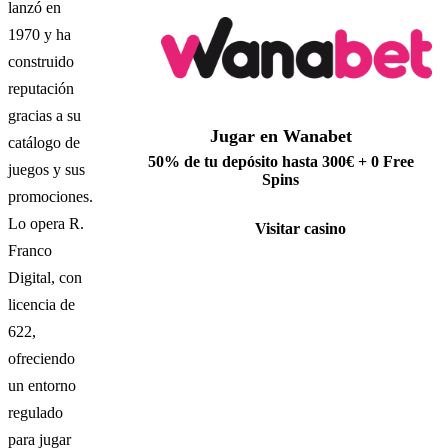
lanzó en
1970 y ha
construido
reputación
gracias a su
Jugar en Wanabet
catálogo de
50% de tu depósito hasta 300€ + 0 Free
juegos y sus
Spins
promociones.
Lo opera R.
Visitar casino
Franco
Digital, con
licencia de
622,
ofreciendo
un entorno
regulado
para jugar