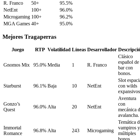
R. Franco
50+
95.5%
NetEnt
100+
96.0%
Microgaming
100+
96.2%
MGA Games
40+
95.0%
Mejores Tragaperras
Juego
RTP
Volatilidad
Líneas
Desarrollador
Descripci
Clásico
español de
Gnomos Mix
95.0%
Media
1
R. Franco
bar con
bonos.
Slot espaci
Starburst
96.1%
Baja
10
NetEnt
con wilds
expansivos
Aventura
Gonzo’s
con
96.0%
Alta
20
NetEnt
Quest
mecánica 
avalancha.
Temática d
Immortal
vampiros y
96.8%
Alta
243
Microgaming
Romance
múltiples
bonos.