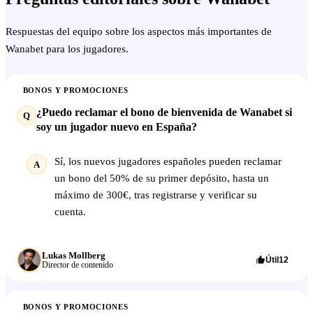
Respuestas del equipo sobre los aspectos más importantes de
Wanabet para los jugadores.
BONOS Y PROMOCIONES
¿Puedo reclamar el bono de bienvenida de Wanabet si
Q
soy un jugador nuevo en España?
Sí, los nuevos jugadores españoles pueden reclamar
A
un bono del 50% de su primer depósito, hasta un
máximo de 300€, tras registrarse y verificar su
cuenta.
Lukas Mollberg
Útil
12
Director de contenido
BONOS Y PROMOCIONES