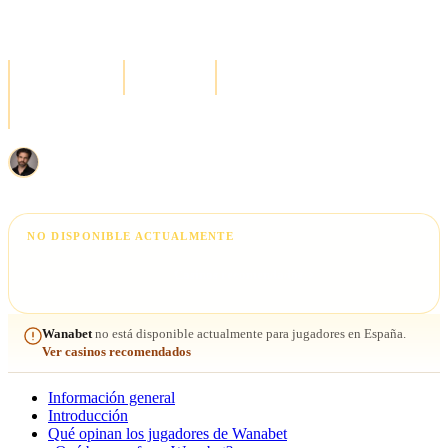
4.9
★★★★★
/5
DEPÓSITO MÍN.
RETIRO
REQUISITO DE APUESTA
€5
0-24 horas
60x
FUNDADO
1970
Revisado por
Lukas Mollberg
· Director de contenido · España ·
Actualizado July 2026
NO DISPONIBLE ACTUALMENTE
Casinos recomendados
Wanabet
no está disponible actualmente para jugadores en España.
Ver casinos recomendados
Información general
Introducción
Qué opinan los jugadores de Wanabet