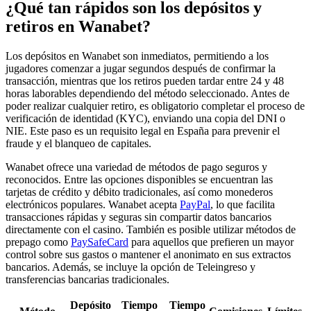
¿Qué tan rápidos son los depósitos y
retiros en Wanabet?
Los depósitos en Wanabet son inmediatos, permitiendo a los
jugadores comenzar a jugar segundos después de confirmar la
transacción, mientras que los retiros pueden tardar entre 24 y 48
horas laborables dependiendo del método seleccionado. Antes de
poder realizar cualquier retiro, es obligatorio completar el proceso de
verificación de identidad (KYC), enviando una copia del DNI o
NIE. Este paso es un requisito legal en España para prevenir el
fraude y el blanqueo de capitales.
Wanabet ofrece una variedad de métodos de pago seguros y
reconocidos. Entre las opciones disponibles se encuentran las
tarjetas de crédito y débito tradicionales, así como monederos
electrónicos populares. Wanabet acepta
PayPal
, lo que facilita
transacciones rápidas y seguras sin compartir datos bancarios
directamente con el casino. También es posible utilizar métodos de
prepago como
PaySafeCard
para aquellos que prefieren un mayor
control sobre sus gastos o mantener el anonimato en sus extractos
bancarios. Además, se incluye la opción de Teleingreso y
transferencias bancarias tradicionales.
Depósito
Tiempo
Tiempo