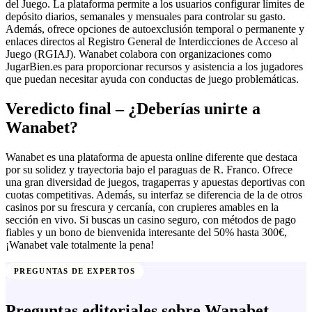
del Juego. La plataforma permite a los usuarios configurar límites de
depósito diarios, semanales y mensuales para controlar su gasto.
Además, ofrece opciones de autoexclusión temporal o permanente y
enlaces directos al Registro General de Interdicciones de Acceso al
Juego (RGIAJ). Wanabet colabora con organizaciones como
JugarBien.es para proporcionar recursos y asistencia a los jugadores
que puedan necesitar ayuda con conductas de juego problemáticas.
Veredicto final – ¿Deberías unirte a
Wanabet?
Wanabet es una plataforma de apuesta online diferente que destaca
por su solidez y trayectoria bajo el paraguas de R. Franco. Ofrece
una gran diversidad de juegos, tragaperras y apuestas deportivas con
cuotas competitivas. Además, su interfaz se diferencia de la de otros
casinos por su frescura y cercanía, con crupieres amables en la
sección en vivo. Si buscas un casino seguro, con métodos de pago
fiables y un bono de bienvenida interesante del 50% hasta 300€,
¡Wanabet vale totalmente la pena!
PREGUNTAS DE EXPERTOS
Preguntas editoriales sobre Wanabet