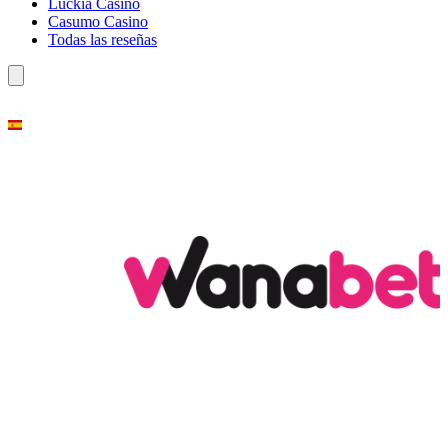
Luckia Casino
Casumo Casino
Todas las reseñas
Inicio
/
Casinos online
/
Wanabet
España · Reseña de casino
Reseña de Wanabet