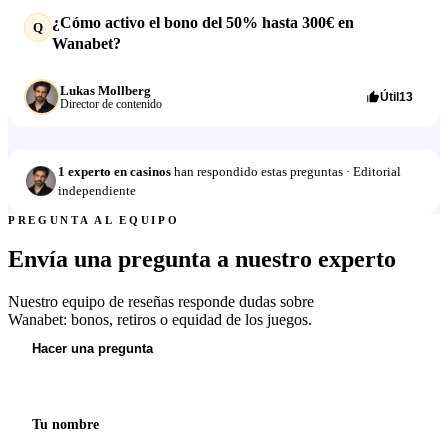
¿Cómo activo el bono del 50% hasta 300€ en
Q
Wanabet?
Lukas Mollberg
Útil
13
Director de contenido
1 experto en casinos
han respondido estas preguntas · Editorial
independiente
PREGUNTA AL EQUIPO
Envía una pregunta a nuestro experto
Nuestro equipo de reseñas responde dudas sobre
Wanabet: bonos, retiros o equidad de los juegos.
Hacer una pregunta
Tu nombre