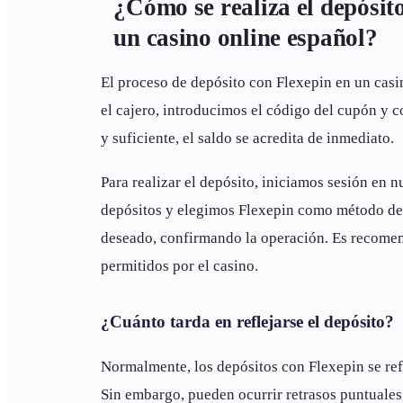
¿Cómo se realiza el depósit
un casino online español?
El proceso de depósito con Flexepin en un casi
el cajero, introducimos el código del cupón y c
y suficiente, el saldo se acredita de inmediato.
Para realizar el depósito, iniciamos sesión en 
depósitos y elegimos Flexepin como método de 
deseado, confirmando la operación. Es recomend
permitidos por el casino.
¿Cuánto tarda en reflejarse el depósito?
Normalmente, los depósitos con Flexepin se ref
Sin embargo, pueden ocurrir retrasos puntuale