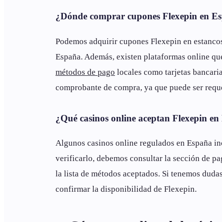
¿Dónde comprar cupones Flexepin en E
Podemos adquirir cupones Flexepin en estancos,
España. Además, existen plataformas online qu
métodos de pago
locales como tarjetas bancari
comprobante de compra, ya que puede ser reque
¿Qué casinos online aceptan Flexepin e
Algunos casinos online regulados en España in
verificarlo, debemos consultar la sección de pa
la lista de métodos aceptados. Si tenemos duda
confirmar la disponibilidad de Flexepin.