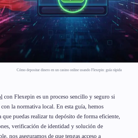
Cómo depositar dinero en un casino online usando Flexepin: guía rápida
ol
con Flexepin es un proceso sencillo y seguro si
on la normativa local. En esta guía, hemos
 que puedas realizar tu depósito de forma eficiente,
nes, verificación de identidad y solución de
le, nos aseguramos de que tengas acceso a