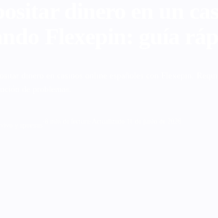
sitar dinero en un ca
ando Flexepin: guía rá
sitar dinero en casinos online españoles con Flexepin. Requi
lución de problemas.
•
8 min de lectura
•
Actualizado 11 de junio de 2026
 vivo y apuestas