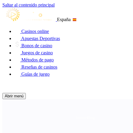
Saltar al contenido principal
España
Casinos online
Apuestas Deportivas
Bonos de casino
Juegos de casino
Métodos de pago
Reseñas de casinos
Guías de juego
Buscar
Abrir menú
Inicio
/
Blog