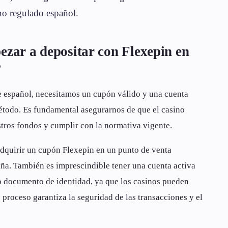
no regulado español.
ezar a depositar con Flexepin en
?
e español, necesitamos un cupón válido y una cuenta
étodo. Es fundamental asegurarnos de que el casino
stros fondos y cumplir con la normativa vigente.
adquirir un cupón Flexepin en un punto de venta
ña. También es imprescindible tener una cuenta activa
o documento de identidad, ya que los casinos pueden
te proceso garantiza la seguridad de las transacciones y el