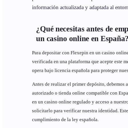
información actualizada y adaptada al entor
¿Qué necesitas antes de emp
un casino online en España
Para depositar con Flexepin en un casino onlin
verificada en una plataforma que acepte este m
opera bajo licencia española para proteger nue
Antes de realizar el primer depósito, debemos 
autorizado o tienda online compatible con Espa
en un casino online regulado y acceso a nuestr
solicitarlo para verificar nuestra identidad. Es
cumplimiento de la ley española.