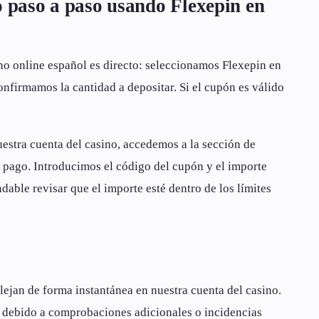
o paso a paso usando Flexepin en
no online español es directo: seleccionamos Flexepin en
onfirmamos la cantidad a depositar. Si el cupón es válido
nuestra cuenta del casino, accedemos a la sección de
pago. Introducimos el código del cupón y el importe
able revisar que el importe esté dentro de los límites
lejan de forma instantánea en nuestra cuenta del casino.
s debido a comprobaciones adicionales o incidencias