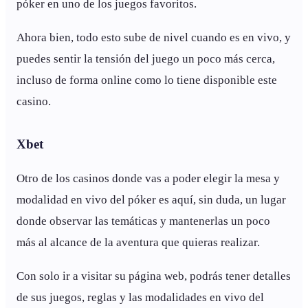
póker en uno de los juegos favoritos.
Ahora bien, todo esto sube de nivel cuando es en vivo, y
puedes sentir la tensión del juego un poco más cerca,
incluso de forma online como lo tiene disponible este
casino.
Xbet
Otro de los casinos donde vas a poder elegir la mesa y
modalidad en vivo del póker es aquí, sin duda, un lugar
donde observar las temáticas y mantenerlas un poco
más al alcance de la aventura que quieras realizar.
Con solo ir a visitar su página web, podrás tener detalles
de sus juegos, reglas y las modalidades en vivo del