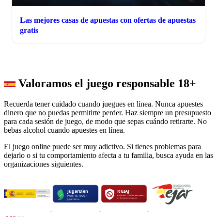
Las mejores casas de apuestas con ofertas de apuestas
gratis
Valoramos el juego responsable
18+
Recuerda tener cuidado cuando juegues en línea. Nunca apuestes
dinero que no puedas permitirte perder. Haz siempre un presupuesto
para cada sesión de juego, de modo que sepas cuándo retirarte. No
bebas alcohol cuando apuestes en línea.
El juego online puede ser muy adictivo. Si tienes problemas para
dejarlo o si tu comportamiento afecta a tu familia, busca ayuda en las
organizaciones siguientes.