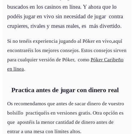
buscados en los casinos en línea. Y ahora que lo
podéis jugar en vivo sin necesidad de jugar contra
crupieres, rivales y mesas reales, es más divertido.
Si no tenéis experiencia jugando al Póker en vivo,aquí
encontraréis los mejores consejos. Estos consejos sirven
para cualquier versión de Póker, como
Póker Caribeño
en línea
.
Practica antes de jugar con dinero real
Os recomendamos que antes de sacar dinero de vuestro
bolsillo practiquéis en versiones gratis. Otra opción es
que apostéis la menor cantidad de dinero antes de
entrar a una mesa con límites altos.