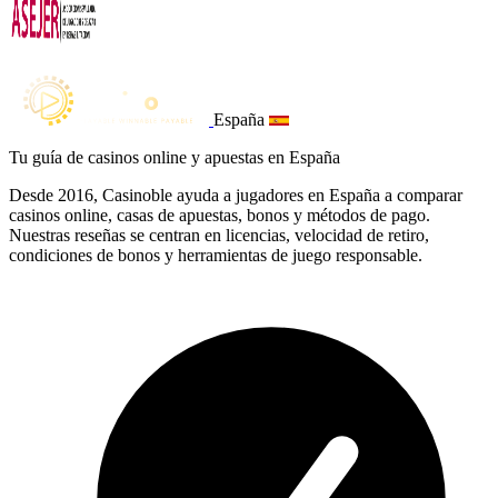
España
Tu guía de casinos online y apuestas en España
Desde 2016, Casinoble ayuda a jugadores en España a comparar
casinos online, casas de apuestas, bonos y métodos de pago.
Nuestras reseñas se centran en licencias, velocidad de retiro,
condiciones de bonos y herramientas de juego responsable.