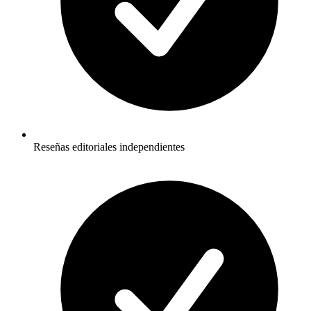
Reseñas editoriales independientes