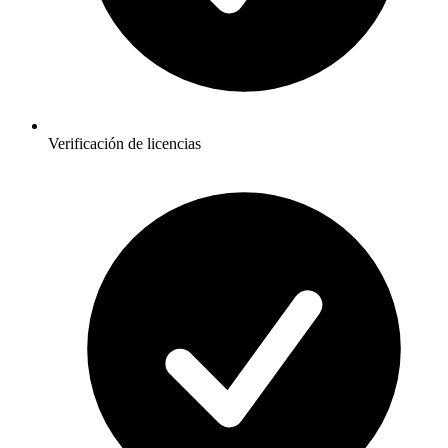
Verificación de licencias