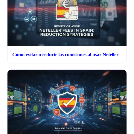
Cómo evitar o reducir las comisiones al usar Neteller