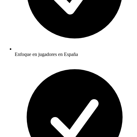
Enfoque en jugadores en España