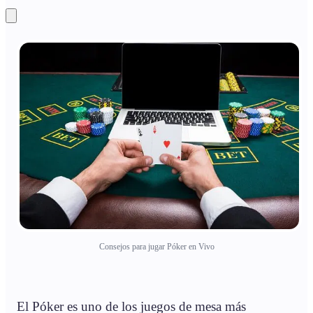
Consejos para jugar Póker en Vivo
El Póker es uno de los juegos de mesa más