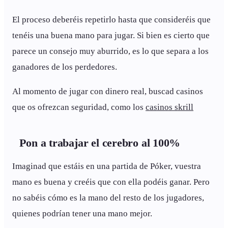
El proceso deberéis repetirlo hasta que consideréis que
tenéis una buena mano para jugar. Si bien es cierto que
parece un consejo muy aburrido, es lo que separa a los
ganadores de los perdedores.
Al momento de jugar con dinero real, buscad casinos
que os ofrezcan seguridad, como los
casinos skrill
Pon a trabajar el cerebro al 100%
Imaginad que estáis en una partida de Póker, vuestra
mano es buena y creéis que con ella podéis ganar. Pero
no sabéis cómo es la mano del resto de los jugadores,
quienes podrían tener una mano mejor.