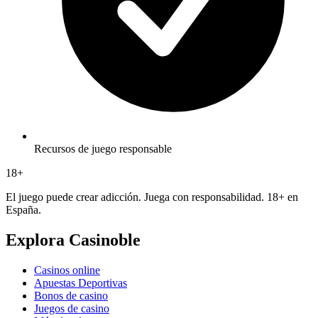
Recursos de juego responsable
18+
El juego puede crear adicción. Juega con responsabilidad. 18+ en
España.
Explora Casinoble
Casinos online
Apuestas Deportivas
Bonos de casino
Juegos de casino