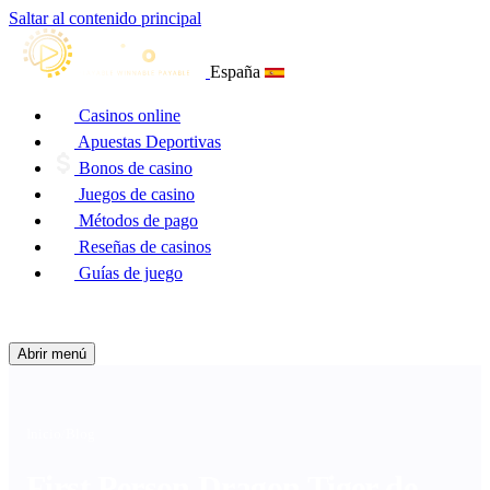
Saltar al contenido principal
España
Casinos online
Apuestas Deportivas
Bonos de casino
Juegos de casino
Métodos de pago
Reseñas de casinos
Guías de juego
Buscar
Abrir menú
Inicio
/
Blog
First Person Dragon Tiger de