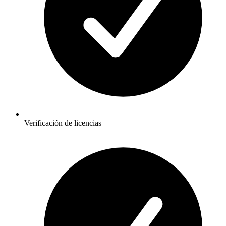
Verificación de licencias