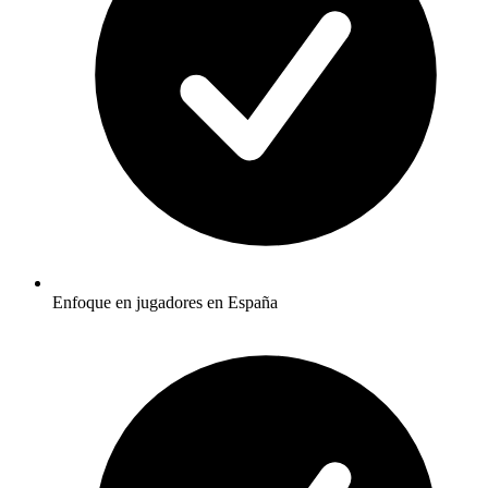
Enfoque en jugadores en España