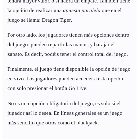
tendrá mayor valor, o si habrá un empate. También tiene
la opción de realizar una
apuesta paralela
que en el
juego se llama: Dragon Tiger.
Por otro lado, los jugadores tienen más opciones dentro
del juego: pueden repartir las manos, y barajar el
zapato. Es decir, podéis tener el control total del juego.
Finalmente, el juego tiene disponible la opción de juego
en vivo. Los jugadores pueden acceder a esta opción
con solo presionar el botón Go Live.
No es una opción obligatoria del juego, es solo si el
jugador así lo desea. En líneas generales es un juego
más sencillo que otros como el
blackjack.