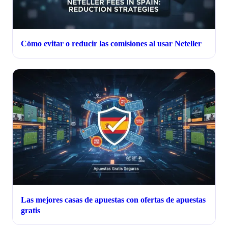
Cómo evitar o reducir las comisiones al usar Neteller
Las mejores casas de apuestas con ofertas de apuestas
gratis