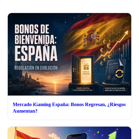
Mercado iGaming España: Bonos Regresan, ¿Riesgos
Aumentan?