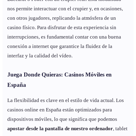
nos permite interactuar con el crupier y, en ocasiones,
con otros jugadores, replicando la atmósfera de un
casino físico. Para disfrutar de esta experiencia sin
interrupciones, es fundamental contar con una buena
conexión a internet que garantice la fluidez de la
interfaz y la calidad del vídeo.
Juega Donde Quieras: Casinos Móviles en
España
La flexibilidad es clave en el estilo de vida actual. Los
casinos online en España están optimizados para
dispositivos móviles, lo que significa que podemos
apostar desde la pantalla de nuestro ordenador
, tablet