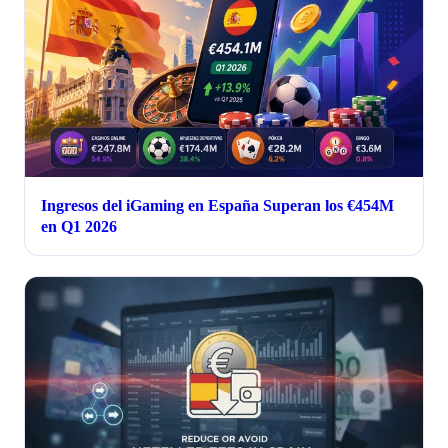
Ingresos del iGaming en España Superan los €454M
en Q1 2026