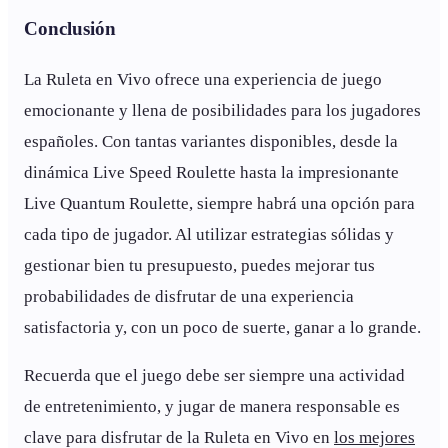
Conclusión
La Ruleta en Vivo ofrece una experiencia de juego
emocionante y llena de posibilidades para los jugadores
españoles. Con tantas variantes disponibles, desde la
dinámica Live Speed Roulette hasta la impresionante
Live Quantum Roulette, siempre habrá una opción para
cada tipo de jugador. Al utilizar estrategias sólidas y
gestionar bien tu presupuesto, puedes mejorar tus
probabilidades de disfrutar de una experiencia
satisfactoria y, con un poco de suerte, ganar a lo grande.
Recuerda que el juego debe ser siempre una actividad
de entretenimiento, y jugar de manera responsable es
clave para disfrutar de la Ruleta en Vivo en
los mejores