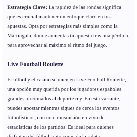
Estrategia Clave:
La rapidez de las rondas significa
que es crucial mantener un enfoque claro en tus
apuestas. Opta por estrategias más simples como la
Martingala, donde aumentas tu apuesta tras una pérdida,
para aprovechar al máximo el ritmo del juego.
Live Football Roulette
El fútbol y el casino se unen en
Live Football Roulette
,
una opción muy querida por los jugadores españoles,
grandes aficionados al deporte rey. En esta variante,
puedes apostar mientras sigues de cerca los eventos
futbolísticos, con una transmisión en vivo de
estadísticas de los partidos. Es ideal para quienes
disfrutan del fútbol tanto como de la ruleta.