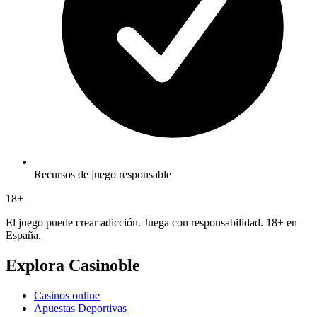
Recursos de juego responsable
18+
El juego puede crear adicción. Juega con responsabilidad. 18+ en
España.
Explora Casinoble
Casinos online
Apuestas Deportivas