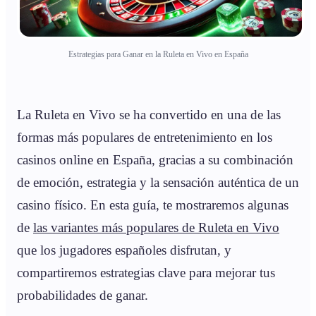
Estrategias para Ganar en la Ruleta en Vivo en España
La Ruleta en Vivo se ha convertido en una de las
formas más populares de entretenimiento en los
casinos online en España, gracias a su combinación
de emoción, estrategia y la sensación auténtica de un
casino físico. En esta guía, te mostraremos algunas
de
las variantes más populares de Ruleta en Vivo
que los jugadores españoles disfrutan, y
compartiremos estrategias clave para mejorar tus
probabilidades de ganar.