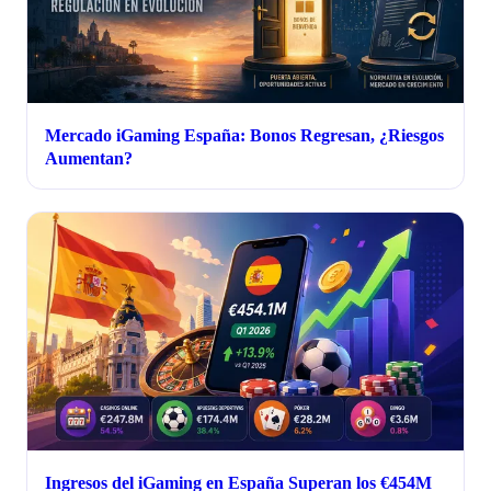
Mercado iGaming España: Bonos Regresan, ¿Riesgos
Aumentan?
Ingresos del iGaming en España Superan los €454M