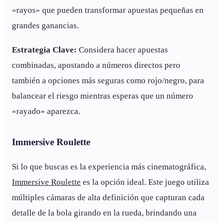
«rayos» que pueden transformar apuestas pequeñas en
grandes ganancias.
Estrategia Clave:
Considera hacer apuestas
combinadas, apostando a números directos pero
también a opciones más seguras como rojo/negro, para
balancear el riesgo mientras esperas que un número
«rayado» aparezca.
Immersive Roulette
Si lo que buscas es la experiencia más cinematográfica,
Immersive Roulette
es la opción ideal. Este juego utiliza
múltiples cámaras de alta definición que capturan cada
detalle de la bola girando en la rueda, brindando una