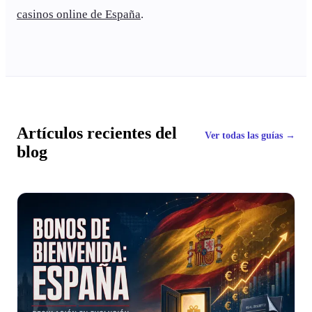
casinos online de España
.
Artículos recientes del
Ver todas las guías →
blog