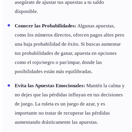
asegúrate de ajustar tus apuestas a tu saldo
disponible.
Conocer las Probabilidades:
Algunas apuestas,
como los números directos, ofrecen pagos altos pero
una baja probabilidad de éxito. Si buscas aumentar
tus probabilidades de ganar, apuesta en opciones
como el rojo/negro o par/impar, donde las
posibilidades están más equilibradas.
Evita las Apuestas Emocionales:
Mantén la calma y
no dejes que las pérdidas influyan en tus decisiones
de juego. La ruleta es un juego de azar, y es
importante no tratar de recuperar las pérdidas
aumentando drásticamente las apuestas.