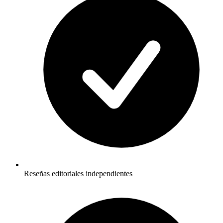
Reseñas editoriales independientes