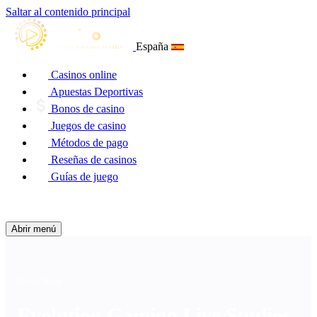
Saltar al contenido principal
España
Casinos online
Apuestas Deportivas
Bonos de casino
Juegos de casino
Métodos de pago
Reseñas de casinos
Guías de juego
Buscar
Abrir menú
Inicio
/
Blog
Evolution Gaming Live Studios