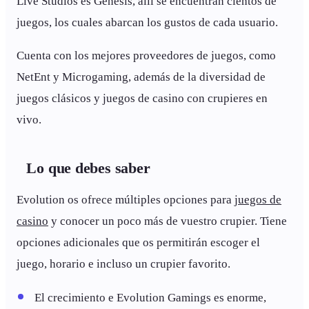
Live Studios es Genesis, allí se encuentran cientos de
juegos, los cuales abarcan los gustos de cada usuario.
Cuenta con los mejores proveedores de juegos, como
NetEnt y Microgaming, además de la diversidad de
juegos clásicos y juegos de casino con crupieres en
vivo.
Lo que debes saber
Evolution os ofrece múltiples opciones para
juegos de
casino
y conocer un poco más de vuestro crupier. Tiene
opciones adicionales que os permitirán escoger el
juego, horario e incluso un crupier favorito.
El crecimiento e Evolution Gamings es enorme,