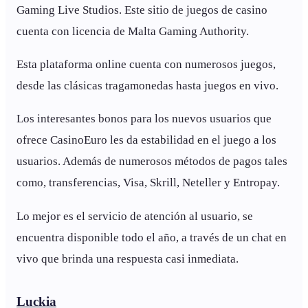
Gaming Live Studios. Este sitio de juegos de casino
cuenta con licencia de Malta Gaming Authority.
Esta plataforma online cuenta con numerosos juegos,
desde las clásicas tragamonedas hasta juegos en vivo.
Los interesantes bonos para los nuevos usuarios que
ofrece CasinoEuro les da estabilidad en el juego a los
usuarios. Además de numerosos métodos de pagos tales
como, transferencias, Visa, Skrill, Neteller y Entropay.
Lo mejor es el servicio de atención al usuario, se
encuentra disponible todo el año, a través de un chat en
vivo que brinda una respuesta casi inmediata.
Luckia