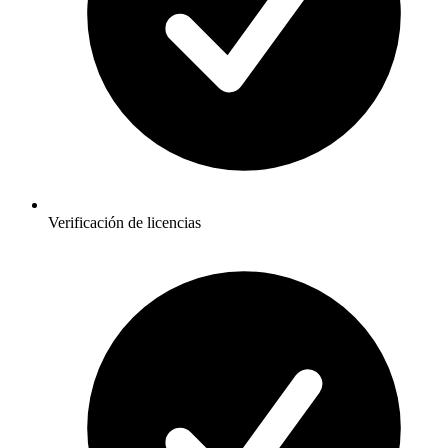
Verificación de licencias