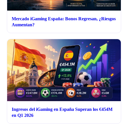
Mercado iGaming España: Bonos Regresan, ¿Riesgos
Aumentan?
Ingresos del iGaming en España Superan los €454M
en Q1 2026