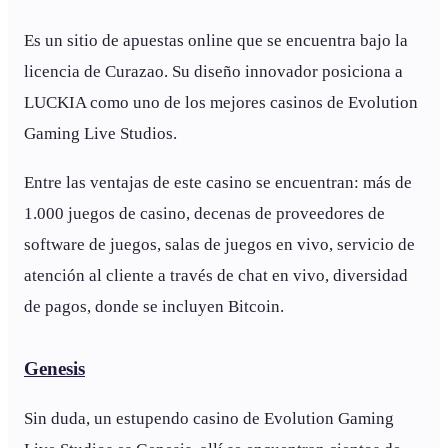
Es un sitio de apuestas online que se encuentra bajo la
licencia de Curazao. Su diseño innovador posiciona a
LUCKIA como uno de los mejores casinos de Evolution
Gaming Live Studios.
Entre las ventajas de este casino se encuentran: más de
1.000 juegos de casino, decenas de proveedores de
software de juegos, salas de juegos en vivo, servicio de
atención al cliente a través de chat en vivo, diversidad
de pagos, donde se incluyen Bitcoin.
Genesis
Sin duda, un estupendo casino de Evolution Gaming