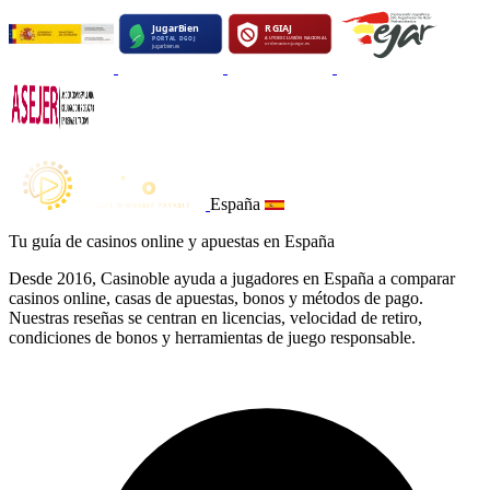
España
Tu guía de casinos online y apuestas en España
Desde 2016, Casinoble ayuda a jugadores en España a comparar
casinos online, casas de apuestas, bonos y métodos de pago.
Nuestras reseñas se centran en licencias, velocidad de retiro,
condiciones de bonos y herramientas de juego responsable.