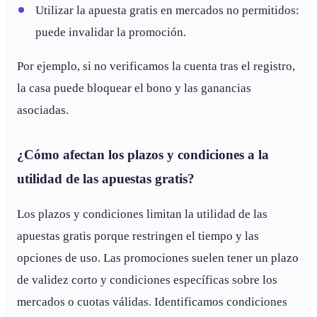
Utilizar la apuesta gratis en mercados no permitidos:
puede invalidar la promoción.
Por ejemplo, si no verificamos la cuenta tras el registro,
la casa puede bloquear el bono y las ganancias
asociadas.
¿Cómo afectan los plazos y condiciones a la
utilidad de las apuestas gratis?
Los plazos y condiciones limitan la utilidad de las
apuestas gratis porque restringen el tiempo y las
opciones de uso. Las promociones suelen tener un plazo
de validez corto y condiciones específicas sobre los
mercados o cuotas válidas. Identificamos condiciones