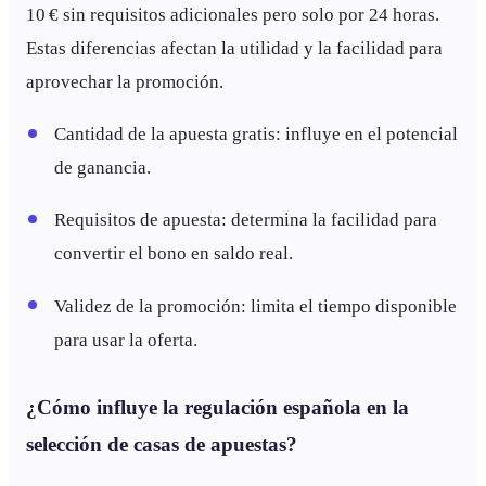
10 € sin requisitos adicionales pero solo por 24 horas.
Estas diferencias afectan la utilidad y la facilidad para
aprovechar la promoción.
Cantidad de la apuesta gratis: influye en el potencial
de ganancia.
Requisitos de apuesta: determina la facilidad para
convertir el bono en saldo real.
Validez de la promoción: limita el tiempo disponible
para usar la oferta.
¿Cómo influye la regulación española en la
selección de casas de apuestas?