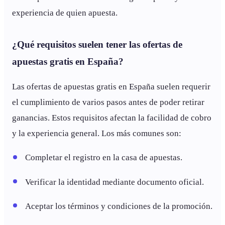
experiencia de quien apuesta.
¿Qué requisitos suelen tener las ofertas de
apuestas gratis en España?
Las ofertas de apuestas gratis en España suelen requerir
el cumplimiento de varios pasos antes de poder retirar
ganancias. Estos requisitos afectan la facilidad de cobro
y la experiencia general. Los más comunes son:
Completar el registro en la casa de apuestas.
Verificar la identidad mediante documento oficial.
Aceptar los términos y condiciones de la promoción.