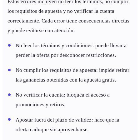
Estos errores incluyen no leer los términos, no cumplir
los requisitos de apuesta y no verificar la cuenta
correctamente. Cada error tiene consecuencias directas
y puede evitarse con atención:
No leer los términos y condiciones: puede llevar a
perder la oferta por desconocer restricciones.
No cumplir los requisitos de apuesta: impide retirar
las ganancias obtenidas con la apuesta gratis.
No verificar la cuenta: bloquea el acceso a
promociones y retiros.
Apostar fuera del plazo de validez: hace que la
oferta caduque sin aprovecharse.