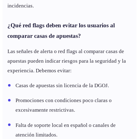
incidencias.
¿Qué red flags deben evitar los usuarios al
comparar casas de apuestas?
Las señales de alerta o red flags al comparar casas de
apuestas pueden indicar riesgos para la seguridad y la
experiencia. Debemos evitar:
Casas de apuestas sin licencia de la DGOJ.
Promociones con condiciones poco claras o
excesivamente restrictivas.
Falta de soporte local en español o canales de
atención limitados.