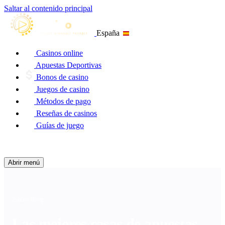
Saltar al contenido principal
España
Casinos online
Apuestas Deportivas
Bonos de casino
Juegos de casino
Métodos de pago
Reseñas de casinos
Guías de juego
Buscar
Abrir menú
Inicio
/
Blog
Las mejores casas de apuestas