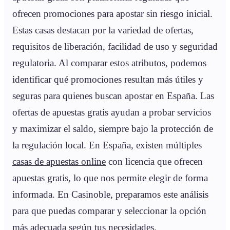
ofrecen promociones para apostar sin riesgo inicial.
Estas casas destacan por la variedad de ofertas,
requisitos de liberación, facilidad de uso y seguridad
regulatoria. Al comparar estos atributos, podemos
identificar qué promociones resultan más útiles y
seguras para quienes buscan apostar en España. Las
ofertas de apuestas gratis ayudan a probar servicios
y maximizar el saldo, siempre bajo la protección de
la regulación local. En España, existen múltiples
casas de apuestas online
con licencia que ofrecen
apuestas gratis, lo que nos permite elegir de forma
informada. En Casinoble, preparamos este análisis
para que puedas comparar y seleccionar la opción
más adecuada según tus necesidades.