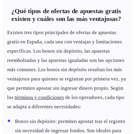
¿Qué tipos de ofertas de apuestas gratis
existen y cuáles son las más ventajosas?
Existen tres tipos principales de ofertas de apuestas
gratis en España, cada una con ventajas y limitaciones
específicas. Los bonos sin depósito, las apuestas
reembolsadas y las apuestas igualadas son las opciones
más comunes. Los bonos sin depósito resultan los más
ventajosos para quienes se registran por primera vez, ya
que permiten apostar sin ingresar dinero propio. Según
los
términos y condiciones
de los operadores, cada tipo
se adapta a diferentes necesidades:
Bonos sin depósito: permiten apostar tras el registro
sin necesidad de ingresar fondos. Son ideales para