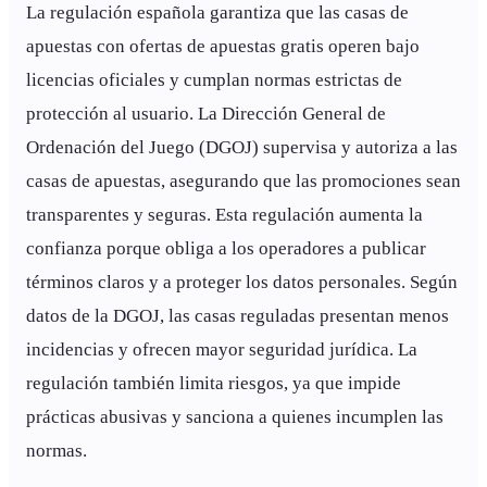
La regulación española garantiza que las casas de
apuestas con ofertas de apuestas gratis operen bajo
licencias oficiales y cumplan normas estrictas de
protección al usuario. La Dirección General de
Ordenación del Juego (DGOJ) supervisa y autoriza a las
casas de apuestas, asegurando que las promociones sean
transparentes y seguras. Esta regulación aumenta la
confianza porque obliga a los operadores a publicar
términos claros y a proteger los datos personales. Según
datos de la DGOJ, las casas reguladas presentan menos
incidencias y ofrecen mayor seguridad jurídica. La
regulación también limita riesgos, ya que impide
prácticas abusivas y sanciona a quienes incumplen las
normas.