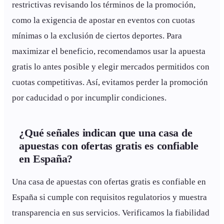
restrictivas revisando los términos de la promoción,
como la exigencia de apostar en eventos con cuotas
mínimas o la exclusión de ciertos deportes. Para
maximizar el beneficio, recomendamos usar la apuesta
gratis lo antes posible y elegir mercados permitidos con
cuotas competitivas. Así, evitamos perder la promoción
por caducidad o por incumplir condiciones.
¿Qué señales indican que una casa de
apuestas con ofertas gratis es confiable
en España?
Una casa de apuestas con ofertas gratis es confiable en
España si cumple con requisitos regulatorios y muestra
transparencia en sus servicios. Verificamos la fiabilidad