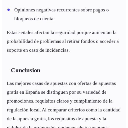
Opiniones negativas recurrentes sobre pagos o
bloqueos de cuenta.
Estas señales afectan la seguridad porque aumentan la
probabilidad de problemas al retirar fondos o acceder a
soporte en caso de incidencias.
Conclusion
Las mejores casas de apuestas con ofertas de apuestas
gratis en España se distinguen por su variedad de
promociones, requisitos claros y cumplimiento de la
regulación local. Al comparar criterios como la cantidad
de la apuesta gratis, los requisitos de apuesta y la
validez de la promoción, podemos elegir opciones