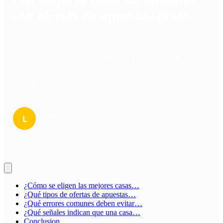
con ofertas de apuestas gratis
Descubre cómo elegir las mejores casas de apuestas
con ofertas de apuestas gratis en España. Compara
tipos de promociones, requisitos y señales de
confianza.
Lukas
•
7 min de lectura
•
Especialista en casino en vivo y apuestas
Actualizado 22 de junio de 2026
¿Cómo se eligen las mejores casas…
¿Qué tipos de ofertas de apuestas…
¿Qué errores comunes deben evitar…
¿Qué señales indican que una casa…
Conclusion