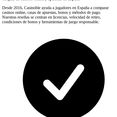
Desde 2016, Casinoble ayuda a jugadores en España a comparar
casinos online, casas de apuestas, bonos y métodos de pago.
Nuestras reseñas se centran en licencias, velocidad de retiro,
condiciones de bonos y herramientas de juego responsable.