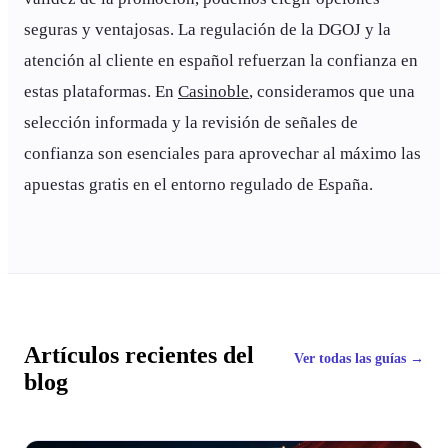
seguras y ventajosas. La regulación de la DGOJ y la
atención al cliente en español refuerzan la confianza en
estas plataformas. En
Casinoble
, consideramos que una
selección informada y la revisión de señales de
confianza son esenciales para aprovechar al máximo las
apuestas gratis en el entorno regulado de España.
Artículos recientes del
Ver todas las guías →
blog