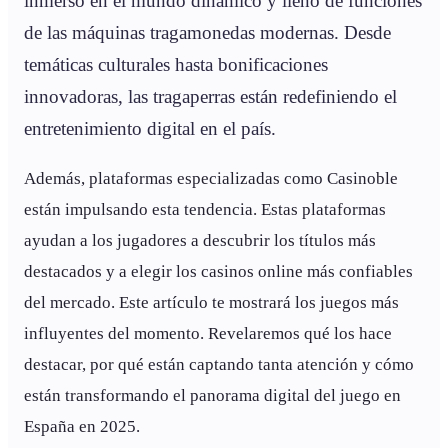
inmerso en el mundo dinámico y lleno de funciones
de las máquinas tragamonedas modernas. Desde
temáticas culturales hasta bonificaciones
innovadoras, las tragaperras están redefiniendo el
entretenimiento digital en el país.
Además, plataformas especializadas como Casinoble
están impulsando esta tendencia. Estas plataformas
ayudan a los jugadores a descubrir los títulos más
destacados y a elegir los casinos online más confiables
del mercado. Este artículo te mostrará los juegos más
influyentes del momento. Revelaremos qué los hace
destacar, por qué están captando tanta atención y cómo
están transformando el panorama digital del juego en
España en 2025.