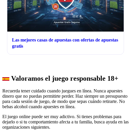
Las mejores casas de apuestas con ofertas de apuestas
gratis
Valoramos el juego responsable
18+
Recuerda tener cuidado cuando juegues en línea. Nunca apuestes
dinero que no puedas permitirte perder. Haz siempre un presupuesto
para cada sesión de juego, de modo que sepas cuándo retirarte. No
bebas alcohol cuando apuestes en línea.
El juego online puede ser muy adictivo. Si tienes problemas para
dejarlo o si tu comportamiento afecta a tu familia, busca ayuda en las
organizaciones siguientes.