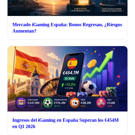
Mercado iGaming España: Bonos Regresan, ¿Riesgos
Aumentan?
Ingresos del iGaming en España Superan los €454M
en Q1 2026