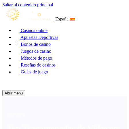
Saltar al contenido principal
España
Casinos online
Apuestas Deportivas
Bonos de casino
Juegos de casino
Métodos de pago
Reseñas de casinos
Guías de juego
Buscar
Abrir menú
Inicio
/
Blog
Top Tragamonedas de Video en