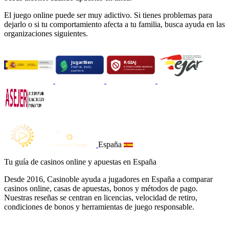
El juego online puede ser muy adictivo. Si tienes problemas para
dejarlo o si tu comportamiento afecta a tu familia, busca ayuda en las
organizaciones siguientes.
España
Tu guía de casinos online y apuestas en España
Desde 2016, Casinoble ayuda a jugadores en España a comparar
casinos online, casas de apuestas, bonos y métodos de pago.
Nuestras reseñas se centran en licencias, velocidad de retiro,
condiciones de bonos y herramientas de juego responsable.