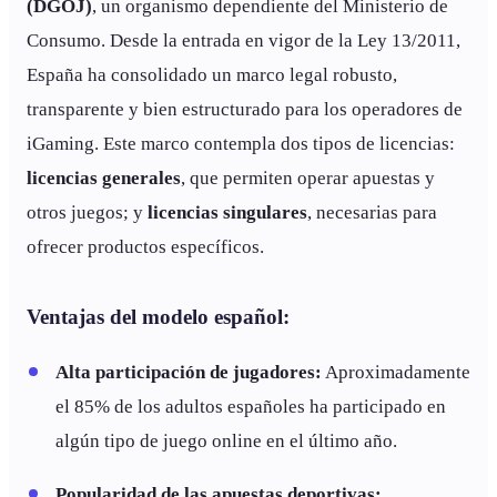
(DGOJ)
, un organismo dependiente del Ministerio de
Consumo. Desde la entrada en vigor de la Ley 13/2011,
España ha consolidado un marco legal robusto,
transparente y bien estructurado para los operadores de
iGaming. Este marco contempla dos tipos de licencias:
licencias generales
, que permiten operar apuestas y
otros juegos; y
licencias singulares
, necesarias para
ofrecer productos específicos.
Ventajas del modelo español:
Alta participación de jugadores:
Aproximadamente
el 85% de los adultos españoles ha participado en
algún tipo de juego online en el último año.
Popularidad de las apuestas deportivas: