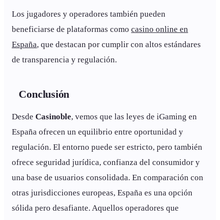
Los jugadores y operadores también pueden
beneficiarse de plataformas como
casino online en
España
, que destacan por cumplir con altos estándares
de transparencia y regulación.
Conclusión
Desde
Casinoble
, vemos que las leyes de iGaming en
España ofrecen un equilibrio entre oportunidad y
regulación. El entorno puede ser estricto, pero también
ofrece seguridad jurídica, confianza del consumidor y
una base de usuarios consolidada. En comparación con
otras jurisdicciones europeas, España es una opción
sólida pero desafiante. Aquellos operadores que