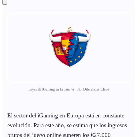
Leyes de iGaming en España vs. UE: Diferencias Clave
El sector del iGaming en Europa está en constante
evolución. Para este año, se estima que los ingresos
brutos del juego online superen los €27.000