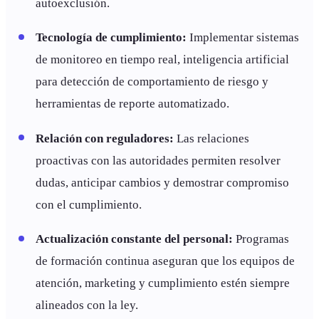
autoexclusión.
Tecnología de cumplimiento:
Implementar sistemas
de monitoreo en tiempo real, inteligencia artificial
para detección de comportamiento de riesgo y
herramientas de reporte automatizado.
Relación con reguladores:
Las relaciones
proactivas con las autoridades permiten resolver
dudas, anticipar cambios y demostrar compromiso
con el cumplimiento.
Actualización constante del personal:
Programas
de formación continua aseguran que los equipos de
atención, marketing y cumplimiento estén siempre
alineados con la ley.