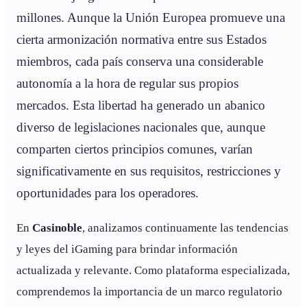
millones. Aunque la Unión Europea promueve una
cierta armonización normativa entre sus Estados
miembros, cada país conserva una considerable
autonomía a la hora de regular sus propios
mercados. Esta libertad ha generado un abanico
diverso de legislaciones nacionales que, aunque
comparten ciertos principios comunes, varían
significativamente en sus requisitos, restricciones y
oportunidades para los operadores.
En
Casinoble
, analizamos continuamente las tendencias
y leyes del iGaming para brindar información
actualizada y relevante. Como plataforma especializada,
comprendemos la importancia de un marco regulatorio