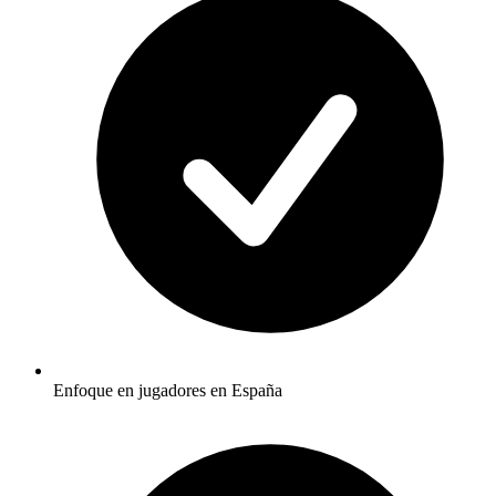
Enfoque en jugadores en España