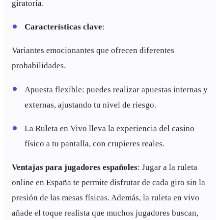
giratoria.
Características clave
:
Variantes emocionantes que ofrecen diferentes
probabilidades.
Apuesta flexible: puedes realizar apuestas internas y
externas, ajustando tu nivel de riesgo.
La Ruleta en Vivo lleva la experiencia del casino
físico a tu pantalla, con crupieres reales.
Ventajas para jugadores españoles
: Jugar a la ruleta
online en España te permite disfrutar de cada giro sin la
presión de las mesas físicas. Además, la ruleta en vivo
añade el toque realista que muchos jugadores buscan,