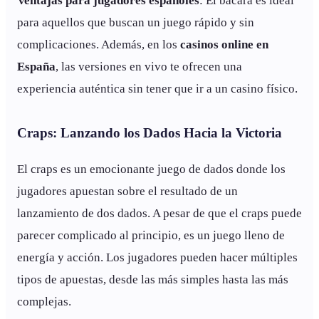
Ventajas para jugadores españoles
: El bacará es ideal
para aquellos que buscan un juego rápido y sin
complicaciones. Además, en los
casinos online en
España
, las versiones en vivo te ofrecen una
experiencia auténtica sin tener que ir a un casino físico.
Craps: Lanzando los Dados Hacia la Victoria
El craps es un emocionante juego de dados donde los
jugadores apuestan sobre el resultado de un
lanzamiento de dos dados. A pesar de que el craps puede
parecer complicado al principio, es un juego lleno de
energía y acción. Los jugadores pueden hacer múltiples
tipos de apuestas, desde las más simples hasta las más
complejas.