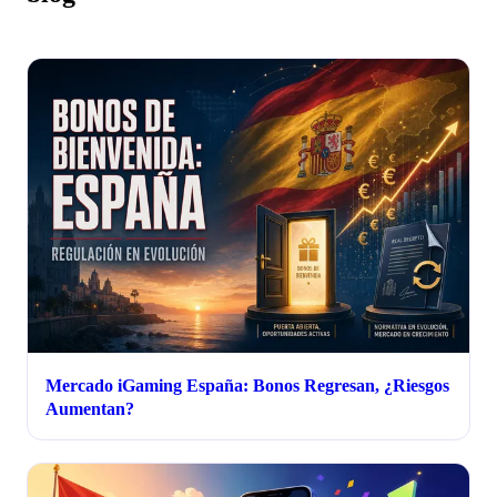
Mercado iGaming España: Bonos Regresan, ¿Riesgos
Aumentan?