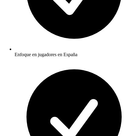
Enfoque en jugadores en España