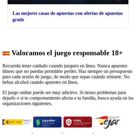
Las mejores casas de apuestas con ofertas de apuestas
gratis
Valoramos el juego responsable
18+
Recuerda tener cuidado cuando juegues en línea. Nunca apuestes
dinero que no puedas permitirte perder. Haz siempre un presupuesto
para cada sesión de juego, de modo que sepas cuándo retirarte. No
bebas alcohol cuando apuestes en línea.
El juego online puede ser muy adictivo. Si tienes problemas para
dejarlo o si tu comportamiento afecta a tu familia, busca ayuda en las
organizaciones siguientes.