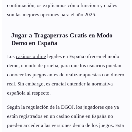
continuación, os explicamos cómo funciona y cuáles
son las mejores opciones para el año 2025.
Jugar a Tragaperras Gratis en Modo
Demo en España
Los
casinos online
legales en España ofrecen el modo
demo, o modo de prueba, para que los usuarios puedan
conocer los juegos antes de realizar apuestas con dinero
real. Sin embargo, es crucial entender la normativa
española al respecto.
Según la regulación de la DGOJ, los jugadores que ya
están registrados en un casino online en España no
pueden acceder a las versiones demo de los juegos. Esta