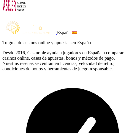
España
Tu guía de casinos online y apuestas en España
Desde 2016, Casinoble ayuda a jugadores en España a comparar
casinos online, casas de apuestas, bonos y métodos de pago.
Nuestras reseñas se centran en licencias, velocidad de retiro,
condiciones de bonos y herramientas de juego responsable.