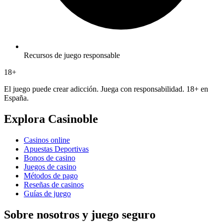
Recursos de juego responsable
18+
El juego puede crear adicción. Juega con responsabilidad. 18+ en
España.
Explora Casinoble
Casinos online
Apuestas Deportivas
Bonos de casino
Juegos de casino
Métodos de pago
Reseñas de casinos
Guías de juego
Sobre nosotros y juego seguro