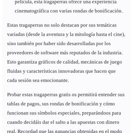
película, esta tragaperras ofrece una experiencia
cinematográfica con varias rondas de bonificación.
Estas tragaperras no solo destacan por sus temáticas
variadas (desde la aventura y la mitología hasta el cine),
sino también por haber sido desarrolladas por los
proveedores de software más reputados de la industria.
Esto garantiza gráficos de calidad, mecánicas de juego
fluidas y características innovadoras que hacen que
cada sesión sea emocionante.
Probar estas tragaperras gratis os permitirá entender sus
tablas de pagos, sus rondas de bonificación y cómo
funcionan sus símbolos especiales, preparándoos para
cuando decidáis dar el salto a las apuestas con dinero
real. Recordad que las ganancias obtenidas en el modo