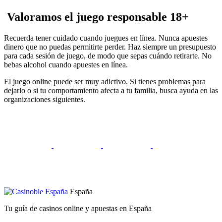
Valoramos el juego responsable
18+
Recuerda tener cuidado cuando juegues en línea. Nunca apuestes
dinero que no puedas permitirte perder. Haz siempre un presupuesto
para cada sesión de juego, de modo que sepas cuándo retirarte. No
bebas alcohol cuando apuestes en línea.
El juego online puede ser muy adictivo. Si tienes problemas para
dejarlo o si tu comportamiento afecta a tu familia, busca ayuda en las
organizaciones siguientes.
España
Tu guía de casinos online y apuestas en España