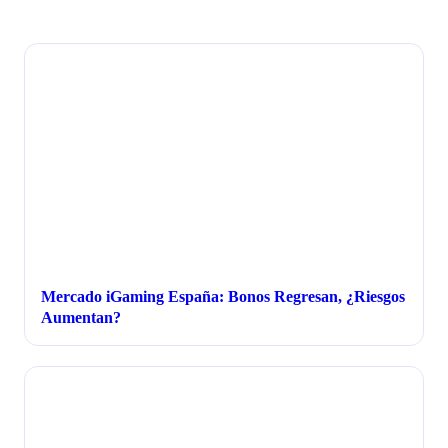
Mercado iGaming España: Bonos Regresan, ¿Riesgos
Aumentan?