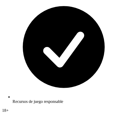
Recursos de juego responsable
18+