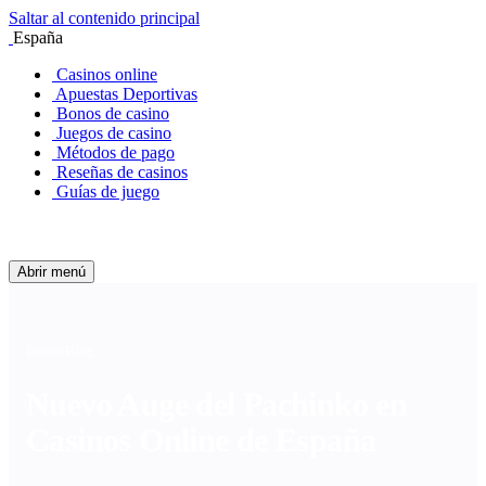
Saltar al contenido principal
España
Casinos online
Apuestas Deportivas
Bonos de casino
Juegos de casino
Métodos de pago
Reseñas de casinos
Guías de juego
Buscar
Abrir menú
Inicio
/
Blog
Nuevo Auge del Pachinko en
Casinos Online de España