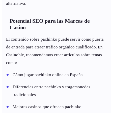
alternativa.
Potencial SEO para las Marcas de
Casino
El contenido sobre pachinko puede servir como puerta
de entrada para atraer tráfico orgánico cualificado. En
Casinoble, recomendamos crear artículos sobre temas
como:
Cómo jugar pachinko online en España
Diferencias entre pachinko y tragamonedas
tradicionales
Mejores casinos que ofrecen pachinko