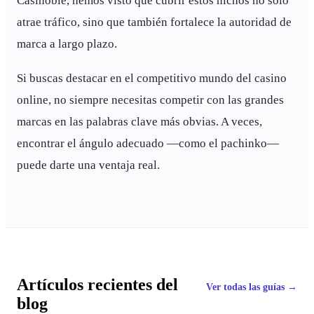
Casinoble, hemos visto que cubrir estos nichos no solo
atrae tráfico, sino que también fortalece la autoridad de
marca a largo plazo.
Si buscas destacar en el competitivo mundo del casino
online, no siempre necesitas competir con las grandes
marcas en las palabras clave más obvias. A veces,
encontrar el ángulo adecuado —como el pachinko—
puede darte una ventaja real.
Artículos recientes del
Ver todas las guías →
blog