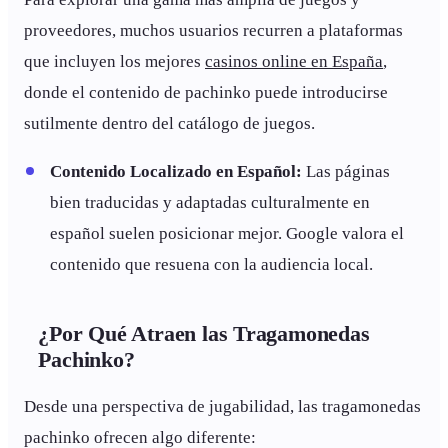
proveedores, muchos usuarios recurren a plataformas
que incluyen los mejores
casinos online en España
,
donde el contenido de pachinko puede introducirse
sutilmente dentro del catálogo de juegos.
Contenido Localizado en Español:
Las páginas
bien traducidas y adaptadas culturalmente en
español suelen posicionar mejor. Google valora el
contenido que resuena con la audiencia local.
¿Por Qué Atraen las Tragamonedas
Pachinko?
Desde una perspectiva de jugabilidad, las tragamonedas
pachinko ofrecen algo diferente: