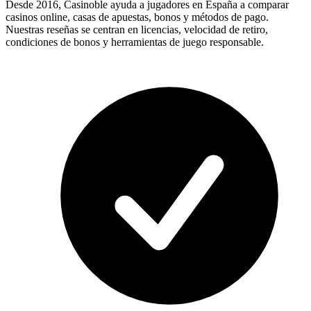
Desde 2016, Casinoble ayuda a jugadores en España a comparar
casinos online, casas de apuestas, bonos y métodos de pago.
Nuestras reseñas se centran en licencias, velocidad de retiro,
condiciones de bonos y herramientas de juego responsable.