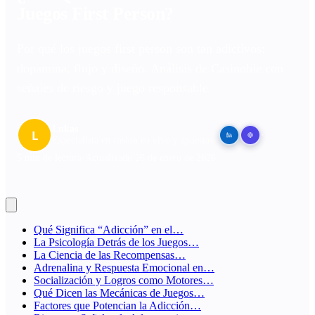
Juegos First Person?
Por qué los juegos first person son tan adictivos:
dopamina, flujo y diseño. Análisis de Casinoble con
señales de riesgo y juego responsable.
Lukas
•
Especialista en casino en vivo y apuestas
5 min de lectura
•
Actualizado 26 de enero de 2026
Qué Significa “Adicción” en el…
La Psicología Detrás de los Juegos…
La Ciencia de las Recompensas…
Adrenalina y Respuesta Emocional en…
Socialización y Logros como Motores…
Qué Dicen las Mecánicas de Juegos…
Factores que Potencian la Adicción…