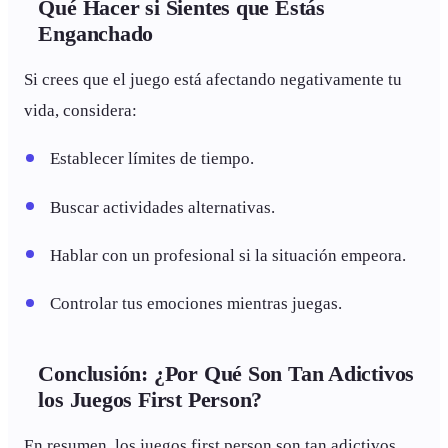
Qué Hacer si Sientes que Estás
Enganchado
Si crees que el juego está afectando negativamente tu
vida, considera:
Establecer límites de tiempo.
Buscar actividades alternativas.
Hablar con un profesional si la situación empeora.
Controlar tus emociones mientras juegas.
Conclusión: ¿Por Qué Son Tan Adictivos
los Juegos First Person?
En resumen, los juegos first person son tan adictivos