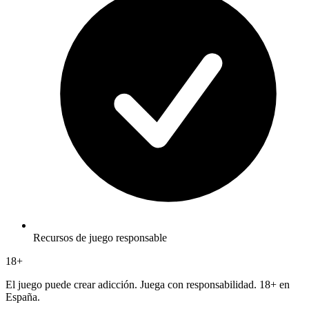
Recursos de juego responsable
18+
El juego puede crear adicción. Juega con responsabilidad. 18+ en
España.