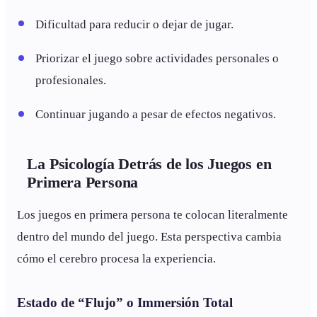
Dificultad para reducir o dejar de jugar.
Priorizar el juego sobre actividades personales o
profesionales.
Continuar jugando a pesar de efectos negativos.
La Psicología Detrás de los Juegos en
Primera Persona
Los juegos en primera persona te colocan literalmente
dentro del mundo del juego. Esta perspectiva cambia
cómo el cerebro procesa la experiencia.
Estado de “Flujo” o Immersión Total