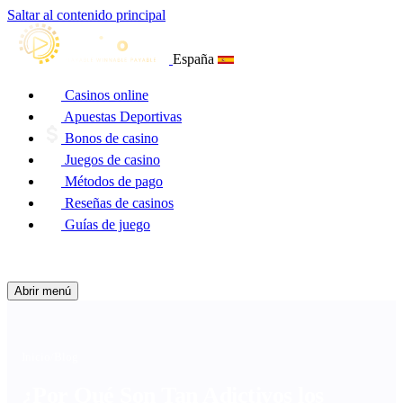
Saltar al contenido principal
España
Casinos online
Apuestas Deportivas
Bonos de casino
Juegos de casino
Métodos de pago
Reseñas de casinos
Guías de juego
Buscar
Abrir menú
Inicio
/
Blog
¿Por Qué Son Tan Adictivos los