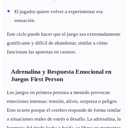
El jugador quiere volver a experimentar esa
sensación.
Este ciclo puede hacer que el juego sea extremadamente
gratificante y difícil de abandonar, similar a cómo
funcionan las apuestas en casinos.
Adrenalina y Respuesta Emocional en
Juegos First Person
Los juegos en primera persona a menudo provocan
emociones intensas: tensión, alivio, sorpresa o peligro.
Esto ocurre porque el cerebro responde de forma similar
a situaciones reales de estrés o desafío. La adrenalina, la
hormona del modo lucha o huida, se libera en momentos