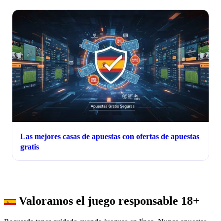
Las mejores casas de apuestas con ofertas de apuestas
gratis
Valoramos el juego responsable
18+