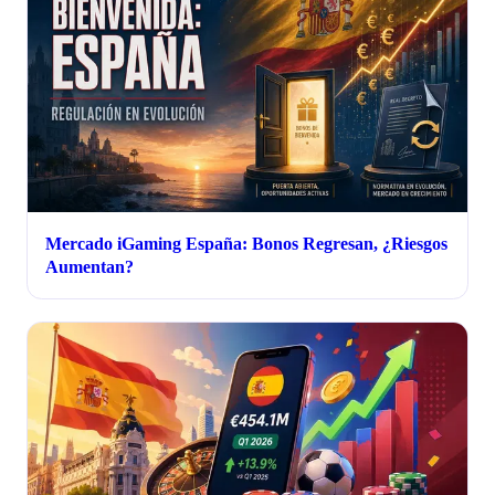
Mercado iGaming España: Bonos Regresan, ¿Riesgos
Aumentan?