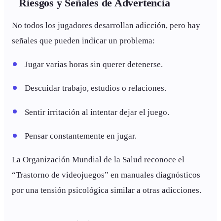
Riesgos y Señales de Advertencia
No todos los jugadores desarrollan adicción, pero hay
señales que pueden indicar un problema:
Jugar varias horas sin querer detenerse.
Descuidar trabajo, estudios o relaciones.
Sentir irritación al intentar dejar el juego.
Pensar constantemente en jugar.
La Organización Mundial de la Salud reconoce el
“Trastorno de videojuegos” en manuales diagnósticos
por una tensión psicológica similar a otras adicciones.