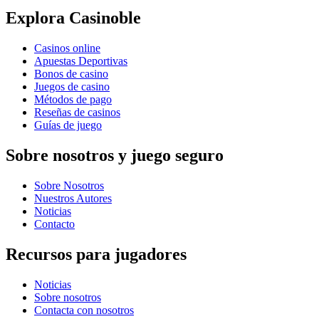
Explora Casinoble
Casinos online
Apuestas Deportivas
Bonos de casino
Juegos de casino
Métodos de pago
Reseñas de casinos
Guías de juego
Sobre nosotros y juego seguro
Sobre Nosotros
Nuestros Autores
Noticias
Contacto
Recursos para jugadores
Noticias
Sobre nosotros
Contacta con nosotros