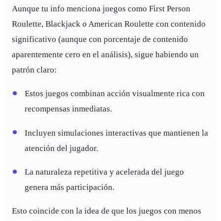
Aunque tu info menciona juegos como First Person
Roulette, Blackjack o American Roulette con contenido
significativo (aunque con porcentaje de contenido
aparentemente cero en el análisis), sigue habiendo un
patrón claro:
Estos juegos combinan acción visualmente rica con
recompensas inmediatas.
Incluyen simulaciones interactivas que mantienen la
atención del jugador.
La naturaleza repetitiva y acelerada del juego
genera más participación.
Esto coincide con la idea de que los juegos con menos