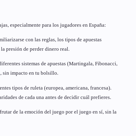
tajas, especialmente para los jugadores en España:
iliarizarse con las reglas, los tipos de apuestas
 la presión de perder dinero real.
iferentes sistemas de apuestas (Martingala, Fibonacci,
 sin impacto en tu bolsillo.
entes tipos de ruleta (europea, americana, francesa).
laridades de cada una antes de decidir cuál prefieres.
utar de la emoción del juego por el juego en sí, sin la