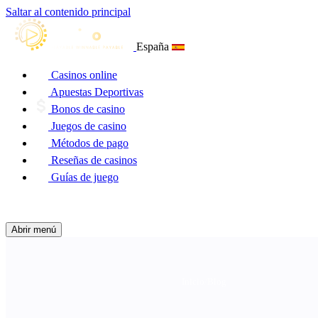
Saltar al contenido principal
España
Casinos online
Apuestas Deportivas
Bonos de casino
Juegos de casino
Métodos de pago
Reseñas de casinos
Guías de juego
Buscar
Abrir menú
Inicio
/
Blog