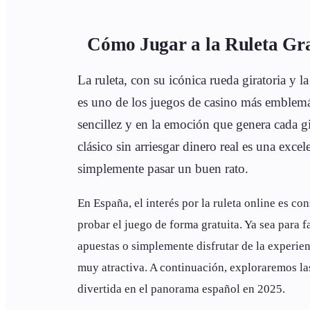
Cómo Jugar a la Ruleta Gra
La ruleta, con su icónica rueda giratoria y
es uno de los juegos de casino más emblemá
sencillez y en la emoción que genera cada gi
clásico sin arriesgar dinero real es una excel
simplemente pasar un buen rato.
En España, el interés por la ruleta online es c
probar el juego de forma gratuita. Ya sea para f
apuestas o simplemente disfrutar de la experienci
muy atractiva. A continuación, exploraremos la
divertida en el panorama español en 2025.