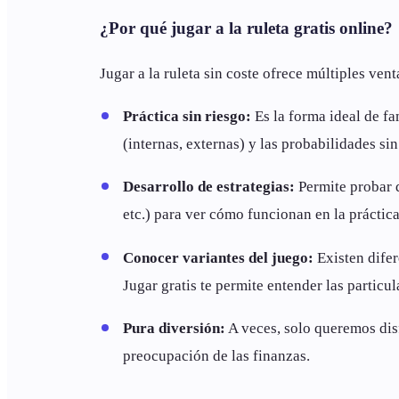
¿Por qué jugar a la ruleta gratis online?
Jugar a la ruleta sin coste ofrece múltiples ven
Práctica sin riesgo:
Es la forma ideal de fam
(internas, externas) y las probabilidades sin
Desarrollo de estrategias:
Permite probar d
etc.) para ver cómo funcionan en la práctica,
Conocer variantes del juego:
Existen difer
Jugar gratis te permite entender las particu
Pura diversión:
A veces, solo queremos disfr
preocupación de las finanzas.