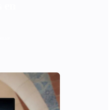
s en
asinos