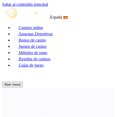
Saltar al contenido principal
España
Casinos online
Apuestas Deportivas
Bonos de casino
Juegos de casino
Métodos de pago
Reseñas de casinos
Guías de juego
Buscar
Abrir menú
Inicio
/
Blog
Keno en Vivo