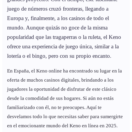
juego de números cruzó fronteras, llegando a
Europa y, finalmente, a los casinos de todo el
mundo. Aunque quizás no goce de la misma
popularidad que las tragaperras o la ruleta, el Keno
ofrece una experiencia de juego única, similar a la
lotería o el bingo, pero con su propio encanto.
En España, el Keno online ha encontrado su lugar en la
oferta de muchos casinos digitales, brindando a los
jugadores la oportunidad de disfrutar de este clásico
desde la comodidad de sus hogares. Si aún no estás
familiarizado con él, no te preocupes. Aquí te
desvelamos todo lo que necesitas saber para sumergirte
en el emocionante mundo del Keno en línea en 2025.