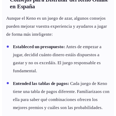
en España
Aunque el Keno es un juego de azar, algunos consejos
pueden mejorar vuestra experiencia y ayudaros a jugar
de forma más inteligente:
Estableced un presupuesto:
Antes de empezar a
jugar, decidid cuánto dinero estáis dispuestos a
gastar y no os excedáis. El juego responsable es
fundamental.
Entended las tablas de pagos:
Cada juego de Keno
tiene una tabla de pagos diferente. Familiarizaos con
ella para saber qué combinaciones ofrecen los
mejores premios y cuáles son las probabilidades.