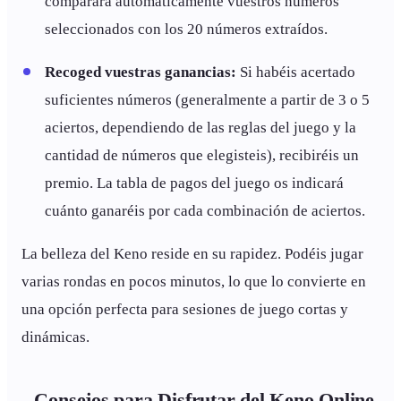
comparará automáticamente vuestros números
seleccionados con los 20 números extraídos.
Recoged vuestras ganancias:
Si habéis acertado
suficientes números (generalmente a partir de 3 o 5
aciertos, dependiendo de las reglas del juego y la
cantidad de números que elegisteis), recibiréis un
premio. La tabla de pagos del juego os indicará
cuánto ganaréis por cada combinación de aciertos.
La belleza del Keno reside en su rapidez. Podéis jugar
varias rondas en pocos minutos, lo que lo convierte en
una opción perfecta para sesiones de juego cortas y
dinámicas.
Consejos para Disfrutar del Keno Online