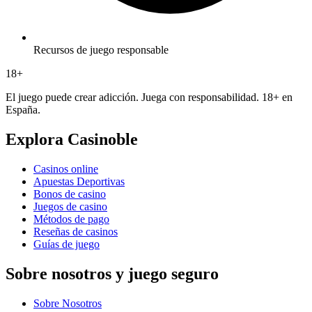
Recursos de juego responsable
18+
El juego puede crear adicción. Juega con responsabilidad. 18+ en
España.
Explora Casinoble
Casinos online
Apuestas Deportivas
Bonos de casino
Juegos de casino
Métodos de pago
Reseñas de casinos
Guías de juego
Sobre nosotros y juego seguro
Sobre Nosotros