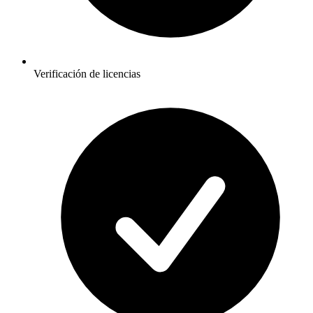
Verificación de licencias