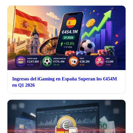
Ingresos del iGaming en España Superan los €454M
en Q1 2026