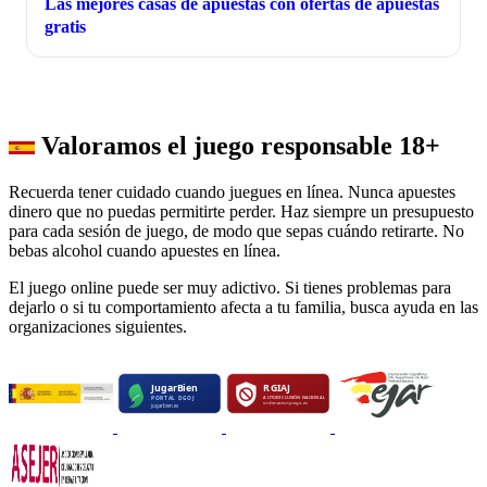
Las mejores casas de apuestas con ofertas de apuestas
gratis
Valoramos el juego responsable
18+
Recuerda tener cuidado cuando juegues en línea. Nunca apuestes
dinero que no puedas permitirte perder. Haz siempre un presupuesto
para cada sesión de juego, de modo que sepas cuándo retirarte. No
bebas alcohol cuando apuestes en línea.
El juego online puede ser muy adictivo. Si tienes problemas para
dejarlo o si tu comportamiento afecta a tu familia, busca ayuda en las
organizaciones siguientes.