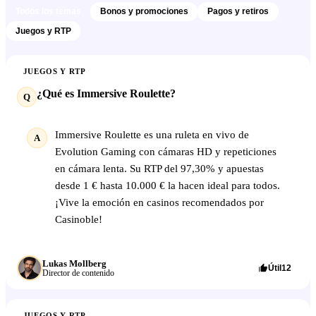
Todos los temas
Bonos y promociones
Pagos y retiros
Juegos y RTP
JUEGOS Y RTP
¿Qué es Immersive Roulette?
Q
Immersive Roulette es una ruleta en vivo de
A
Evolution Gaming con cámaras HD y repeticiones
en cámara lenta. Su RTP del 97,30% y apuestas
desde 1 € hasta 10.000 € la hacen ideal para todos.
¡Vive la emoción en casinos recomendados por
Casinoble!
Lukas Mollberg
Útil
12
Director de contenido
JUEGOS Y RTP