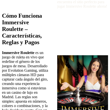
encuentra el sitio perfecto para
jugar Immersive Roulette ahora!
Cómo Funciona
Immersive
Roulette –
Características,
Reglas y Pagos
Immersive Roulette
es un
juego de ruleta en vivo que
redefine el género de los
juegos de mesa. Desarrollado
por Evolution Gaming, utiliza
múltiples cámaras HD para
capturar cada ángulo del giro,
creando una experiencia
inmersiva como si estuvieras
en un casino de lujo en
Madrid. Las reglas son
simples: apuesta en números,
colores o combinaciones, y la