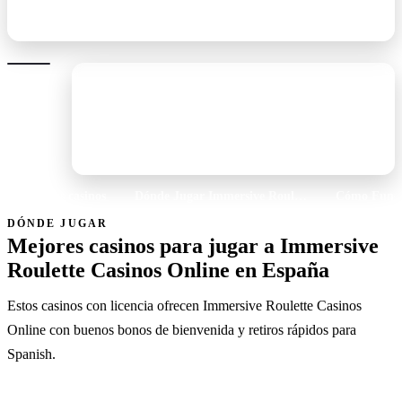
aparecer.
dinero
real
Información general
Proveedor
Evolution Gaming
Mejores casinos
Dónde Jugar Immersive Roul…
Cómo Funci
DÓNDE JUGAR
Mejores casinos para jugar a Immersive
Roulette Casinos Online en España
Estos casinos con licencia ofrecen Immersive Roulette Casinos
Online con buenos bonos de bienvenida y retiros rápidos para
Spanish.