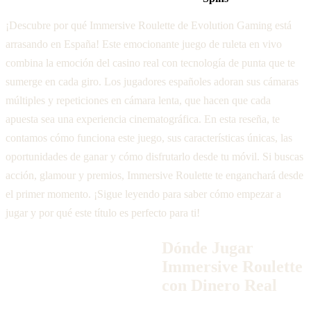
¡Descubre por qué Immersive Roulette de Evolution Gaming está
arrasando en España! Este emocionante juego de ruleta en vivo
combina la emoción del casino real con tecnología de punta que te
sumerge en cada giro. Los jugadores españoles adoran sus cámaras
múltiples y repeticiones en cámara lenta, que hacen que cada
apuesta sea una experiencia cinematográfica. En esta reseña, te
contamos cómo funciona este juego, sus características únicas, las
oportunidades de ganar y cómo disfrutarlo desde tu móvil. Si buscas
acción, glamour y premios, Immersive Roulette te enganchará desde
el primer momento. ¡Sigue leyendo para saber cómo empezar a
jugar y por qué este título es perfecto para ti!
Dónde Jugar
Immersive Roulette
con Dinero Real