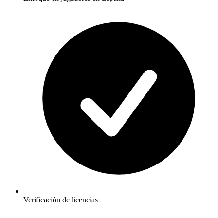
Verificación de licencias