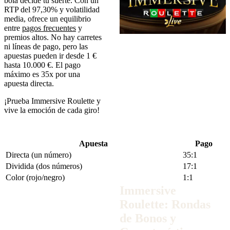
bola decide tu suerte. Con un
RTP del 97,30% y volatilidad
media, ofrece un equilibrio
entre
pagos frecuentes
y
premios altos. No hay carretes
ni líneas de pago, pero las
apuestas pueden ir desde 1 €
hasta 10.000 €. El pago
máximo es 35x por una
apuesta directa.
¡Prueba Immersive Roulette y
vive la emoción de cada giro!
Apuesta
Pago
Directa (un número)
35:1
Dividida (dos números)
17:1
Color (rojo/negro)
1:1
Immersive
Roulette: Rondas
de Bonos y