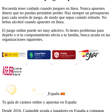
Recuerda tener cuidado cuando juegues en línea. Nunca apuestes
dinero que no puedas permitirte perder. Haz siempre un presupuesto
para cada sesión de juego, de modo que sepas cuándo retirarte. No
bebas alcohol cuando apuestes en línea.
El juego online puede ser muy adictivo. Si tienes problemas para
dejarlo o si tu comportamiento afecta a tu familia, busca ayuda en las
organizaciones siguientes.
España
Tu guía de casinos online y apuestas en España
Desde 2016, Casinoble ayuda a jugadores en España a comparar