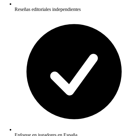
Reseñas editoriales independientes
Enfoque en jugadores en España