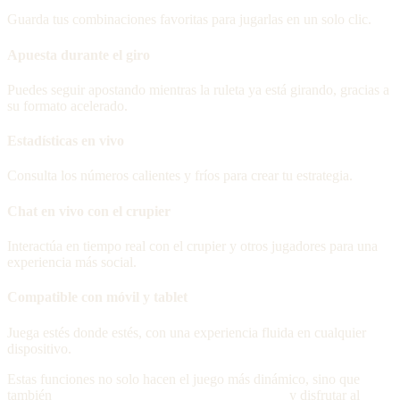
Guarda tus combinaciones favoritas para jugarlas en un solo clic.
Apuesta durante el giro
Puedes seguir apostando mientras la ruleta ya está girando, gracias a
su formato acelerado.
Estadísticas en vivo
Consulta los números calientes y fríos para crear tu estrategia.
Chat en vivo con el crupier
Interactúa en tiempo real con el crupier y otros jugadores para una
experiencia más social.
Compatible con móvil y tablet
Juega estés donde estés, con una experiencia fluida en cualquier
dispositivo.
Estas funciones no solo hacen el juego más dinámico, sino que
también
aumentan tus oportunidades de ganar
y disfrutar al