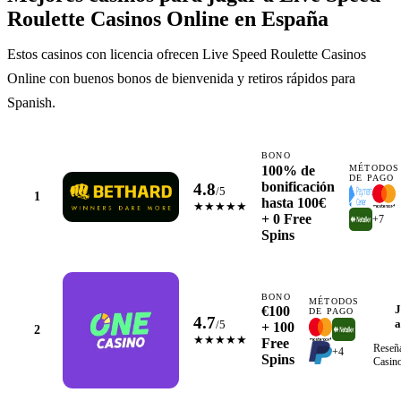
Roulette Casinos Online en España
Estos casinos con licencia ofrecen Live Speed Roulette Casinos
Online con buenos bonos de bienvenida y retiros rápidos para
Spanish.
BONO
100% de
MÉTODOS
DE PAGO
bonificación
4.8
/5
1
hasta 100€
★★★★★
+ 0 Free
+7
Spins
BONO
MÉTODOS
€100
DE PAGO
4.7
/5
+ 100
2
★★★★★
Free
Reseñ
+4
Spins
Casin