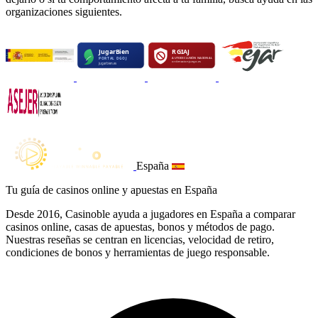
organizaciones siguientes.
España
Tu guía de casinos online y apuestas en España
Desde 2016, Casinoble ayuda a jugadores en España a comparar
casinos online, casas de apuestas, bonos y métodos de pago.
Nuestras reseñas se centran en licencias, velocidad de retiro,
condiciones de bonos y herramientas de juego responsable.