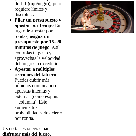
de 1:1 (rojo/negro), pero
requiere límites y
disciplina.
Fijar un presupuesto y
apostar por tiempo
En
lugar de apostar por
rondas,
asigna un
presupuesto por 15–20
minutos de juego
. Así
controlas tu gasto y
aprovechas la velocidad
del juego sin excederte.
Apostar a múltiples
secciones del tablero
Puedes cubrir más
números combinando
apuestas internas y
externas (como esquina
+ columna). Esto
aumenta tus
probabilidades de acierto
por ronda.
Usa estas estrategias para
disfrutar más del juego
,