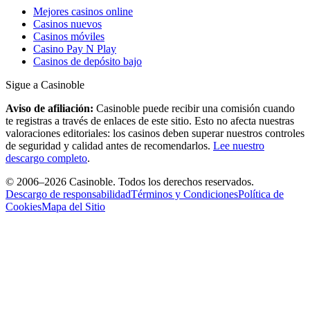
Mejores casinos online
Casinos nuevos
Casinos móviles
Casino Pay N Play
Casinos de depósito bajo
Sigue a Casinoble
Aviso de afiliación:
Casinoble puede recibir una comisión cuando
te registras a través de enlaces de este sitio. Esto no afecta nuestras
valoraciones editoriales: los casinos deben superar nuestros controles
de seguridad y calidad antes de recomendarlos.
Lee nuestro
descargo completo
.
© 2006–2026 Casinoble. Todos los derechos reservados.
Descargo de responsabilidad
Términos y Condiciones
Política de
Cookies
Mapa del Sitio