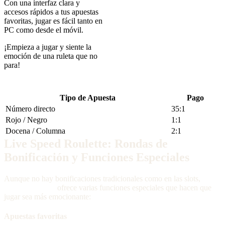
Con una interfaz clara y
accesos rápidos a tus apuestas
favoritas, jugar es fácil tanto en
PC como desde el móvil.
¡Empieza a jugar y siente la
emoción de una ruleta que no
para!
Tipo de Apuesta
Pago
Número directo
35:1
Rojo / Negro
1:1
Docena / Columna
2:1
Live Speed Roulette: Rondas de
Bonificación y Funciones Especiales
Aunque no hay bonificaciones tradicionales como en las slots,
Live
Speed Roulette
ofrece varias funciones especiales que hacen que
jugar sea más emocionante:
Apuestas favoritas