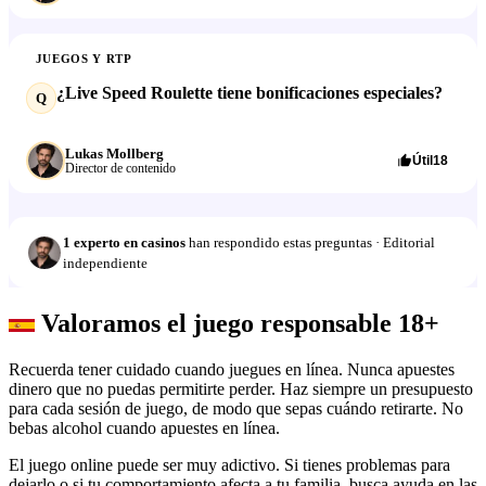
JUEGOS Y RTP
¿Live Speed Roulette tiene bonificaciones especiales?
Q
Lukas Mollberg
Útil
18
Director de contenido
1 experto en casinos
han respondido estas preguntas · Editorial
independiente
Valoramos el juego responsable
18+
Recuerda tener cuidado cuando juegues en línea. Nunca apuestes
dinero que no puedas permitirte perder. Haz siempre un presupuesto
para cada sesión de juego, de modo que sepas cuándo retirarte. No
bebas alcohol cuando apuestes en línea.
El juego online puede ser muy adictivo. Si tienes problemas para
dejarlo o si tu comportamiento afecta a tu familia, busca ayuda en las