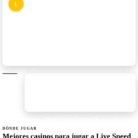
Lukas
jugar sin prisa y
Especialista en casino en vivo y apuestas
sin drama, y las
reglas se pillan al
vuelo.
Desarrollado por
▶
el estudio
Jugar
Evolution
con
Gaming.
dinero
real
Información general
Proveedor
Evolution Gaming
Mejores casinos
Dónde jugar a Live Speed R…
Cómo funcio
DÓNDE JUGAR
Mejores casinos para jugar a Live Speed