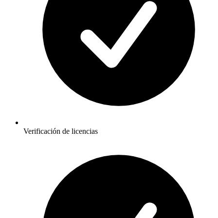
Verificación de licencias