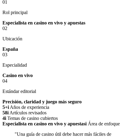
01
Rol principal
Especialista en casino en vivo y apuestas
02
Ubicación
España
03
Especialidad
Casino en vivo
04
Estándar editorial
Precisión, claridad y juego más seguro
5+
i
Años de experiencia
58
i
Artículos revisados
4
i
Temas de casino cubiertos
Especialista en casino en vivo y apuestas
i
Área de enfoque
"Una guía de casino útil debe hacer más fáciles de