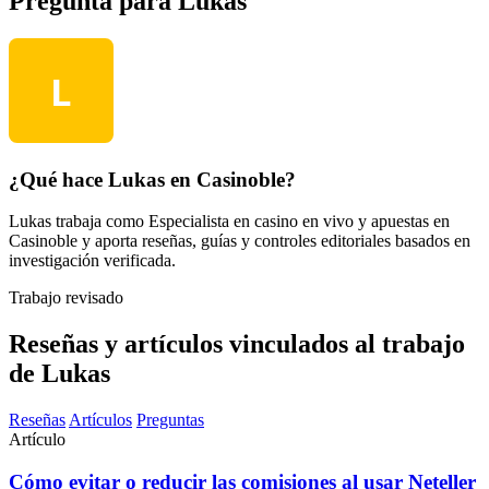
Pregunta para Lukas
¿Qué hace Lukas en Casinoble?
Lukas trabaja como Especialista en casino en vivo y apuestas en
Casinoble y aporta reseñas, guías y controles editoriales basados en
investigación verificada.
Trabajo revisado
Reseñas y artículos vinculados al trabajo
de Lukas
Reseñas
Artículos
Preguntas
Artículo
Cómo evitar o reducir las comisiones al usar Neteller