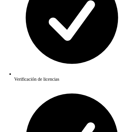
Verificación de licencias