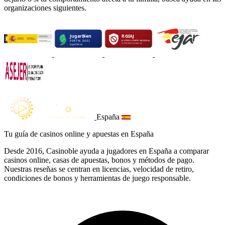
organizaciones siguientes.
España
Tu guía de casinos online y apuestas en España
Desde 2016, Casinoble ayuda a jugadores en España a comparar
casinos online, casas de apuestas, bonos y métodos de pago.
Nuestras reseñas se centran en licencias, velocidad de retiro,
condiciones de bonos y herramientas de juego responsable.