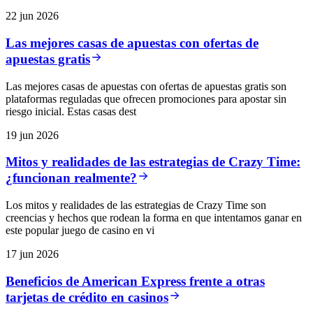
22 jun 2026
Las mejores casas de apuestas con ofertas de
apuestas gratis
Las mejores casas de apuestas con ofertas de apuestas gratis son
plataformas reguladas que ofrecen promociones para apostar sin
riesgo inicial. Estas casas dest
19 jun 2026
Mitos y realidades de las estrategias de Crazy Time:
¿funcionan realmente?
Los mitos y realidades de las estrategias de Crazy Time son
creencias y hechos que rodean la forma en que intentamos ganar en
este popular juego de casino en vi
17 jun 2026
Beneficios de American Express frente a otras
tarjetas de crédito en casinos