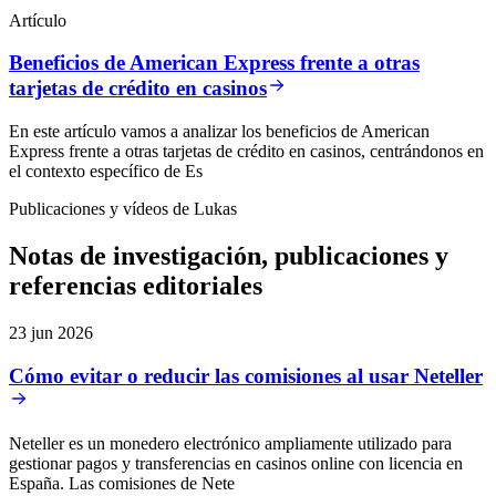
Artículo
Beneficios de American Express frente a otras
tarjetas de crédito en casinos
En este artículo vamos a analizar los beneficios de American
Express frente a otras tarjetas de crédito en casinos, centrándonos en
el contexto específico de Es
Publicaciones y vídeos de Lukas
Notas de investigación, publicaciones y
referencias editoriales
23 jun 2026
Cómo evitar o reducir las comisiones al usar Neteller
Neteller es un monedero electrónico ampliamente utilizado para
gestionar pagos y transferencias en casinos online con licencia en
España. Las comisiones de Nete