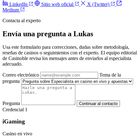
LinkedIn
Sitio web oficial
X (Twitter)
Medium
Contacta al experto
Envía una pregunta a Lukas
Usa este formulario para correcciones, dudas sobre metodología,
reseñas de casinos o seguimientos con el experto. El equipo editorial
de Casinoble revisa los mensajes antes de enviarlos al especialista
adecuado.
Correo electrónico
Tema de la
pregunta
Pregunta
Continuar al contacto
Credencial 1
iGaming
Casino en vivo