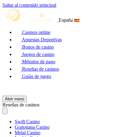
Saltar al contenido principal
España
Casinos online
Apuestas Deportivas
Bonos de casino
Juegos de casino
Métodos de pago
Reseñas de casinos
Guías de juego
Buscar
Abrir menú
Reseñas de casinos
Swift Casino
Gratogana Casino
Metal Casino