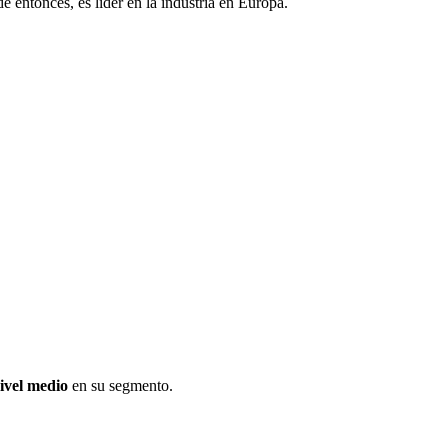
e entonces, es líder en la industria en Europa.
nivel medio
en su segmento.