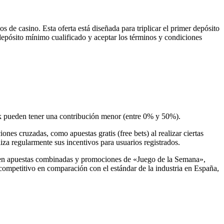
de casino. Esta oferta está diseñada para triplicar el primer depósito
n depósito mínimo cualificado y aceptar los términos y condiciones
ck pueden tener una contribución menor (entre 0% y 50%).
s cruzadas, como apuestas gratis (free bets) al realizar ciertas
iza regularmente sus incentivos para usuarios registrados.
e» en apuestas combinadas y promociones de «Juego de la Semana»,
competitivo en comparación con el estándar de la industria en España,