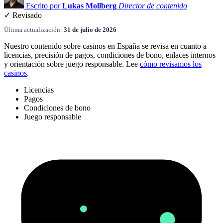
Escrito por
Lukas Mollberg
Director de contenido
✓
Revisado
Última actualización:
31 de julio de 2026
Nuestro contenido sobre casinos en España se revisa en cuanto a
licencias, precisión de pagos, condiciones de bono, enlaces internos
y orientación sobre juego responsable. Lee
cómo revisamos los
casinos
.
Licencias
Pagos
Condiciones de bono
Juego responsable