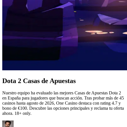
Dota 2 Casas de Apuestas
Nuestro equipo ha evaluado las mejores Casas de Apuestas Dota 2
en España para jugadores que buscan acción. Tras probar más de 45
casinos hasta agosto de 2026, One Casino destaca con rating 4.7 y
bono de €100. Descubre las opciones principales y reclama tu oferta
ahora. 18+ only.