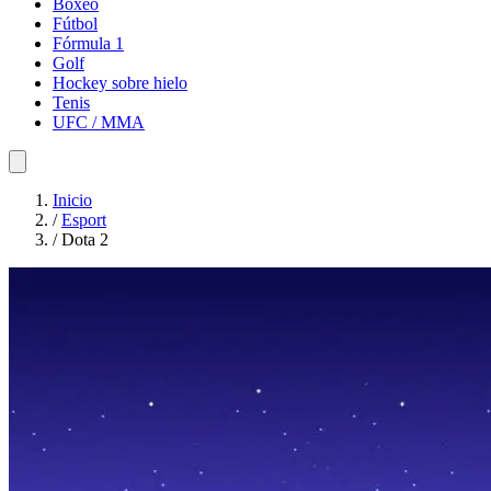
Boxeo
Fútbol
Fórmula 1
Golf
Hockey sobre hielo
Tenis
UFC / MMA
Inicio
/
Esport
/
Dota 2