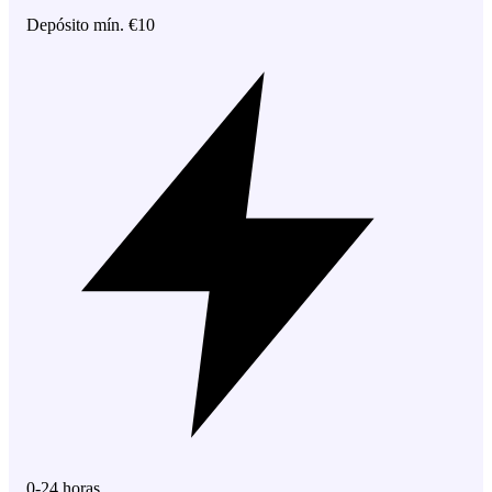
Depósito mín. €10
0-24 horas