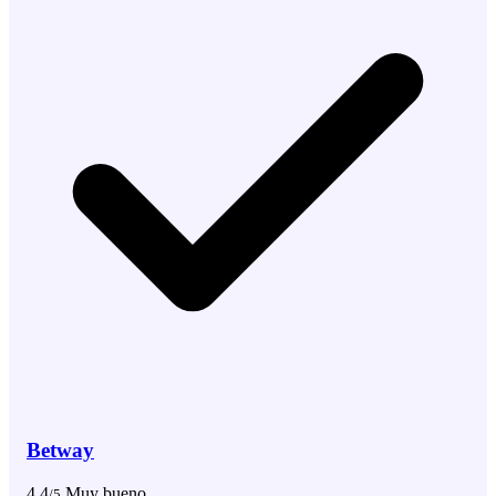
Betway
4.4
Muy bueno
/5