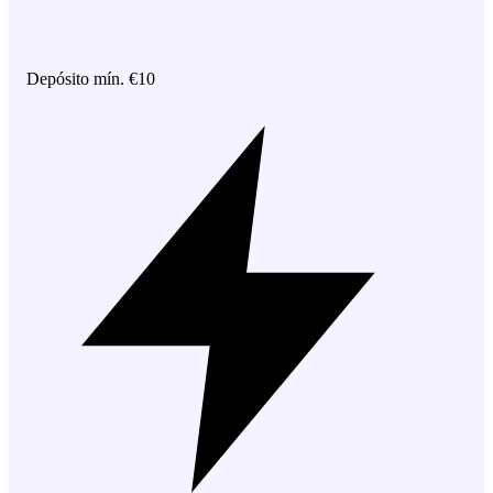
Depósito mín. €10