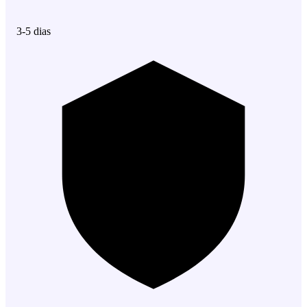
3-5 dias