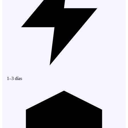
1–3 días