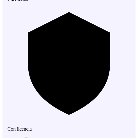
Con licencia