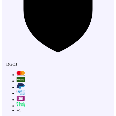
DGOJ
+1