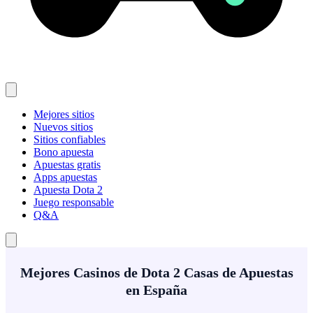
Mejores sitios
Nuevos sitios
Sitios confiables
Bono apuesta
Apuestas gratis
Apps apuestas
Apuesta Dota 2
Juego responsable
Q&A
Mejores Casinos de Dota 2 Casas de Apuestas
en España