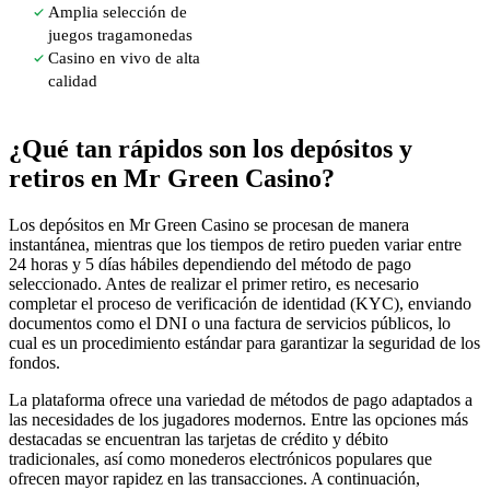
Amplia selección de
juegos tragamonedas
Casino en vivo de alta
calidad
¿Qué tan rápidos son los depósitos y
retiros en Mr Green Casino?
Los depósitos en Mr Green Casino se procesan de manera
instantánea, mientras que los tiempos de retiro pueden variar entre
24 horas y 5 días hábiles dependiendo del método de pago
seleccionado. Antes de realizar el primer retiro, es necesario
completar el proceso de verificación de identidad (KYC), enviando
documentos como el DNI o una factura de servicios públicos, lo
cual es un procedimiento estándar para garantizar la seguridad de los
fondos.
La plataforma ofrece una variedad de métodos de pago adaptados a
las necesidades de los jugadores modernos. Entre las opciones más
destacadas se encuentran las tarjetas de crédito y débito
tradicionales, así como monederos electrónicos populares que
ofrecen mayor rapidez en las transacciones. A continuación,