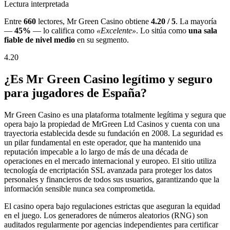
Lectura interpretada
Entre
660
lectores, Mr Green Casino obtiene
4.20 / 5
. La mayoría
—
45%
— lo califica como
«Excelente»
. Lo sitúa como
una sala
fiable de nivel medio
en su segmento.
4.20
¿Es Mr Green Casino legítimo y seguro
para jugadores de España?
Mr Green Casino es una plataforma totalmente legítima y segura que
opera bajo la propiedad de MrGreen Ltd Casinos y cuenta con una
trayectoria establecida desde su fundación en 2008. La seguridad es
un pilar fundamental en este operador, que ha mantenido una
reputación impecable a lo largo de más de una década de
operaciones en el mercado internacional y europeo. El sitio utiliza
tecnología de encriptación SSL avanzada para proteger los datos
personales y financieros de todos sus usuarios, garantizando que la
información sensible nunca sea comprometida.
El casino opera bajo regulaciones estrictas que aseguran la equidad
en el juego. Los generadores de números aleatorios (RNG) son
auditados regularmente por agencias independientes para certificar