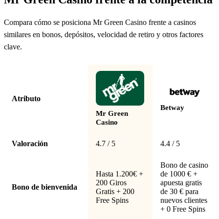
Compara cómo se posiciona Mr Green Casino frente a casinos
similares en bonos, depósitos, velocidad de retiro y otros factores
clave.
Atributo
Betway
Mr Green
Casino
Valoración
4.7 / 5
4.4 / 5
Bono de casino
Hasta 1.200€ +
de 1000 € +
200 Giros
apuesta gratis
Bono de bienvenida
Gratis + 200
de 30 € para
Free Spins
nuevos clientes
+ 0 Free Spins