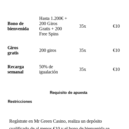
DEPÓSI
OFERTA
DETALLES
DE
MÍN.
APUESTA
Hasta 1.200€ +
Bono de
200 Giros
35x
€10
bienvenida
Gratis + 200
Free Spins
Giros
200 giros
35x
€10
gratis
Recarga
50% de
35x
€10
semanal
igualación
Cómo reclamarlo
Requisito de apuesta
Restricciones
Regístrate en Mr Green Casino, realiza un depósito
cualificado de al menos €10 y el bono de bienvenida se