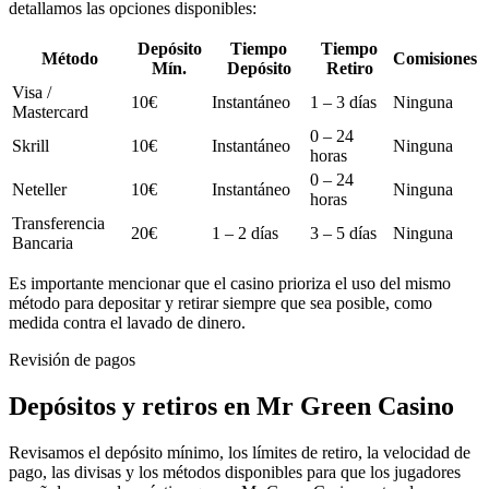
detallamos las opciones disponibles:
Depósito
Tiempo
Tiempo
Método
Comisiones
Mín.
Depósito
Retiro
Visa /
10€
Instantáneo
1 – 3 días
Ninguna
Mastercard
0 – 24
Skrill
10€
Instantáneo
Ninguna
horas
0 – 24
Neteller
10€
Instantáneo
Ninguna
horas
Transferencia
20€
1 – 2 días
3 – 5 días
Ninguna
Bancaria
Es importante mencionar que el casino prioriza el uso del mismo
método para depositar y retirar siempre que sea posible, como
medida contra el lavado de dinero.
Revisión de pagos
Depósitos y retiros en Mr Green Casino
Revisamos el depósito mínimo, los límites de retiro, la velocidad de
pago, las divisas y los métodos disponibles para que los jugadores