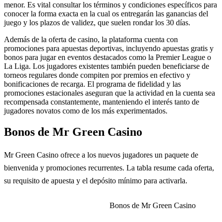
menor. Es vital consultar los términos y condiciones específicos para
conocer la forma exacta en la cual os entregarán las ganancias del
juego y los plazos de validez, que suelen rondar los 30 días.
Además de la oferta de casino, la plataforma cuenta con
promociones para apuestas deportivas, incluyendo apuestas gratis y
bonos para jugar en eventos destacados como la Premier League o
La Liga. Los jugadores existentes también pueden beneficiarse de
torneos regulares donde compiten por premios en efectivo y
bonificaciones de recarga. El programa de fidelidad y las
promociones estacionales aseguran que la actividad en la cuenta sea
recompensada constantemente, manteniendo el interés tanto de
jugadores novatos como de los más experimentados.
Bonos de Mr Green Casino
Mr Green Casino ofrece a los nuevos jugadores un paquete de
bienvenida y promociones recurrentes. La tabla resume cada oferta,
su requisito de apuesta y el depósito mínimo para activarla.
Bonos de Mr Green Casino
REQUISITO