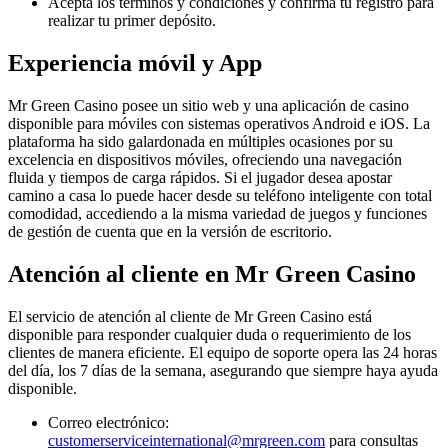
Acepta los términos y condiciones y confirma tu registro para
realizar tu primer depósito.
Experiencia móvil y App
Mr Green Casino posee un sitio web y una aplicación de casino
disponible para móviles con sistemas operativos Android e iOS. La
plataforma ha sido galardonada en múltiples ocasiones por su
excelencia en dispositivos móviles, ofreciendo una navegación
fluida y tiempos de carga rápidos. Si el jugador desea apostar
camino a casa lo puede hacer desde su teléfono inteligente con total
comodidad, accediendo a la misma variedad de juegos y funciones
de gestión de cuenta que en la versión de escritorio.
Atención al cliente en Mr Green Casino
El servicio de atención al cliente de Mr Green Casino está
disponible para responder cualquier duda o requerimiento de los
clientes de manera eficiente. El equipo de soporte opera las 24 horas
del día, los 7 días de la semana, asegurando que siempre haya ayuda
disponible.
Correo electrónico:
customerserviceinternational@mrgreen.com
para consultas