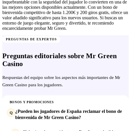
inquebrantable con la seguridad del jugador lo convierten en una de
las mejores opciones disponibles actualmente. Con un bono de
bienvenida competitivo de hasta 1.200€ y 200 giros gratis, ofrece un
valor añadido significativo para los nuevos usuarios. Si buscas un
entorno de juego elegante, seguro y divertido, te recomiendo
encarecidamente probar Mr Green.
PREGUNTAS DE EXPERTOS
Preguntas editoriales sobre Mr Green
Casino
Respuestas del equipo sobre los aspectos más importantes de Mr
Green Casino para los jugadores.
BONOS Y PROMOCIONES
¿Pueden los jugadores de España reclamar el bono de
Q
bienvenida de Mr Green Casino?