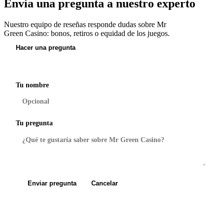
Envía una pregunta a nuestro experto
Nuestro equipo de reseñas responde dudas sobre Mr
Green Casino: bonos, retiros o equidad de los juegos.
Hacer una pregunta
Tu nombre
Tu pregunta
Enviar pregunta
Cancelar