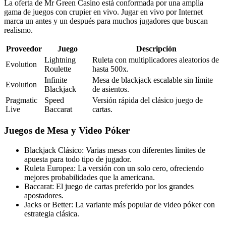
La oferta de Mr Green Casino está conformada por una amplia
gama de juegos con crupier en vivo. Jugar en vivo por Internet
marca un antes y un después para muchos jugadores que buscan
realismo.
Proveedor
Juego
Descripción
Lightning
Ruleta con multiplicadores aleatorios de
Evolution
Roulette
hasta 500x.
Infinite
Mesa de blackjack escalable sin límite
Evolution
Blackjack
de asientos.
Pragmatic
Speed
Versión rápida del clásico juego de
Live
Baccarat
cartas.
Juegos de Mesa y Video Póker
Blackjack Clásico: Varias mesas con diferentes límites de
apuesta para todo tipo de jugador.
Ruleta Europea: La versión con un solo cero, ofreciendo
mejores probabilidades que la americana.
Baccarat: El juego de cartas preferido por los grandes
apostadores.
Jacks or Better: La variante más popular de video póker con
estrategia clásica.