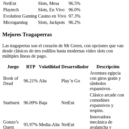
NetEnt
Slots, Mesa
96.5%
Playtech
Slots, En Vivo
96.0%
Evolution Gaming
Casino en Vivo
97.3%
Microgaming
Slots, Jackpots
96.2%
Mejores Tragaperras
Las tragaperras son el corazón de Mr Green, con opciones que van
desde clásicos de tres rodillos hasta modernas video slots con
múltiples líneas de pago.
Juego
RTP
Volatilidad
Desarrollador
Descripción
Aventura egipcia
Book of
con giros gratis y
96.21%
Alta
Play’n Go
Dead
símbolos
expansivos.
Clásico arcade con
comodines
Starburst
96.09%
Baja
NetEnt
expansivos y
respins.
Innovadora
Gonzo’s
mecánica de
95.97%
Media-Alta
NetEnt
Quest
avalancha y