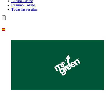
Luckia Casino
Casumo Casino
Todas las reseñas
Inicio
/
Casinos online
/
Mr Green Casino
España · Reseña de casino
Reseña de Mr Green Casino