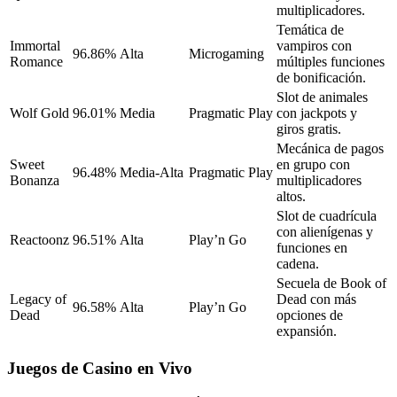
multiplicadores.
Temática de
Immortal
vampiros con
96.86%
Alta
Microgaming
Romance
múltiples funciones
de bonificación.
Slot de animales
Wolf Gold
96.01%
Media
Pragmatic Play
con jackpots y
giros gratis.
Mecánica de pagos
Sweet
en grupo con
96.48%
Media-Alta
Pragmatic Play
Bonanza
multiplicadores
altos.
Slot de cuadrícula
con alienígenas y
Reactoonz
96.51%
Alta
Play’n Go
funciones en
cadena.
Secuela de Book of
Legacy of
Dead con más
96.58%
Alta
Play’n Go
Dead
opciones de
expansión.
Juegos de Casino en Vivo