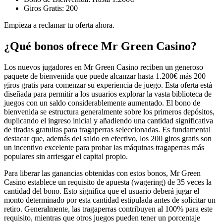
Giros Gratis: 200
Empieza a reclamar tu oferta ahora.
¿Qué bonos ofrece Mr Green Casino?
Los nuevos jugadores en Mr Green Casino reciben un generoso
paquete de bienvenida que puede alcanzar hasta 1.200€ más 200
giros gratis para comenzar su experiencia de juego. Esta oferta está
diseñada para permitir a los usuarios explorar la vasta biblioteca de
juegos con un saldo considerablemente aumentado. El bono de
bienvenida se estructura generalmente sobre los primeros depósitos,
duplicando el ingreso inicial y añadiendo una cantidad significativa
de tiradas gratuitas para tragaperras seleccionadas. Es fundamental
destacar que, además del saldo en efectivo, los 200 giros gratis son
un incentivo excelente para probar las máquinas tragaperras más
populares sin arriesgar el capital propio.
Para liberar las ganancias obtenidas con estos bonos, Mr Green
Casino establece un requisito de apuesta (wagering) de 35 veces la
cantidad del bono. Esto significa que el usuario deberá jugar el
monto determinado por esta cantidad estipulada antes de solicitar un
retiro. Generalmente, las tragaperras contribuyen al 100% para este
requisito, mientras que otros juegos pueden tener un porcentaje