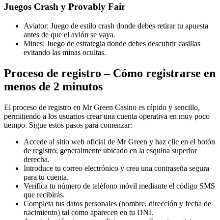
Juegos Crash y Provably Fair
Aviator: Juego de estilo crash donde debes retirar tu apuesta
antes de que el avión se vaya.
Mines: Juego de estrategia donde debes descubrir casillas
evitando las minas ocultas.
Proceso de registro – Cómo registrarse en
menos de 2 minutos
El proceso de registro en Mr Green Casino es rápido y sencillo,
permitiendo a los usuarios crear una cuenta operativa en muy poco
tiempo. Sigue estos pasos para comenzar:
Accede al sitio web oficial de Mr Green y haz clic en el botón
de registro, generalmente ubicado en la esquina superior
derecha.
Introduce tu correo electrónico y crea una contraseña segura
para tu cuenta.
Verifica tu número de teléfono móvil mediante el código SMS
que recibirás.
Completa tus datos personales (nombre, dirección y fecha de
nacimiento) tal como aparecen en tu DNI.