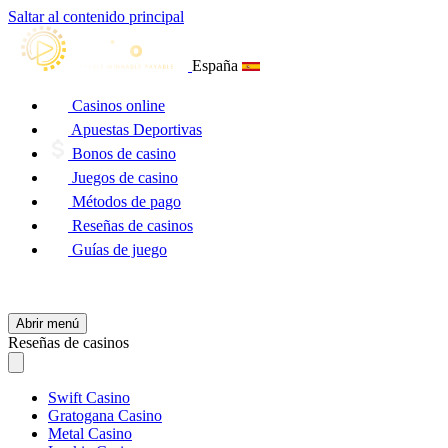
Saltar al contenido principal
España
Casinos online
Apuestas Deportivas
Bonos de casino
Juegos de casino
Métodos de pago
Reseñas de casinos
Guías de juego
Buscar
Abrir menú
Reseñas de casinos
Swift Casino
Gratogana Casino
Metal Casino