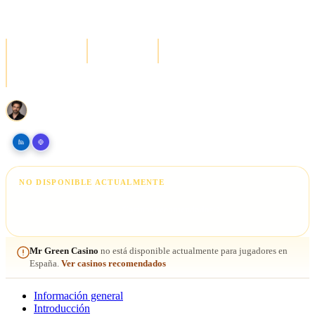
4.7
★★★★★
/5
DEPÓSITO MÍN.
RETIRO
REQUISITO DE APUESTA
€10
12-72 horas
35x
FUNDADO
2008
Revisado por
Lukas Mollberg
· Director de contenido · España ·
Actualizado July 2026
NO DISPONIBLE ACTUALMENTE
Casinos recomendados
Mr Green Casino
no está disponible actualmente para jugadores en
España.
Ver casinos recomendados
Información general
Introducción